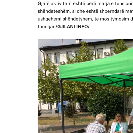
Gjatë aktivitetit është bërë matja e tensionit
shëndetëshëm, si dhe është shpërndarë mate
ushqehemi shëndetshëm, të mos tymosim duha
familjar.
/GJILANI INFO/