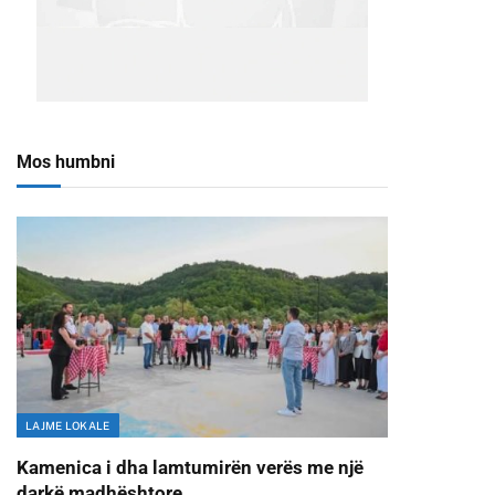
Mos humbni
LAJME LOKALE
Kamenica i dha lamtumirën verës me një
darkë madhështore