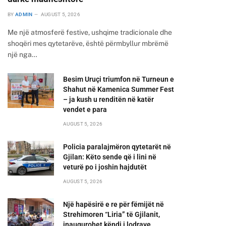
BY
ADMIN
AUGUST 5, 2026
Me një atmosferë festive, ushqime tradicionale dhe
shoqëri mes qytetarëve, është përmbyllur mbrëmë
një nga…
Besim Uruçi triumfon në Turneun e
Shahut në Kamenica Summer Fest
– ja kush u renditën në katër
vendet e para
AUGUST 5, 2026
Policia paralajmëron qytetarët në
Gjilan: Këto sende që i lini në
veturë po i joshin hajdutët
AUGUST 5, 2026
Një hapësirë e re për fëmijët në
Strehimoren “Liria” të Gjilanit,
inaugurohet këndi i lodrave