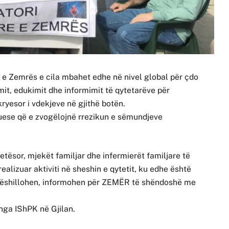
 e Zemrës e cila mbahet edhe në nivel global për çdo
mit, edukimit dhe informimit të qytetarëve për
ryesor i vdekjeve në gjithë botën.
uese që e zvogëlojnë rrezikun e sëmundjeve
ësor, mjekët familjar dhe infermierët familjare të
ealizuar aktiviti në sheshin e qytetit, ku edhe është
këshillohen, informohen për ZEMËR të shëndoshë me
 nga IShPK në Gjilan.