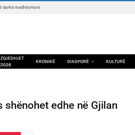
jë darkë madhështore
ZGJEDHJET
KRONIKË
DIASPORË
KULTURË
2026
s shënohet edhe në Gjilan