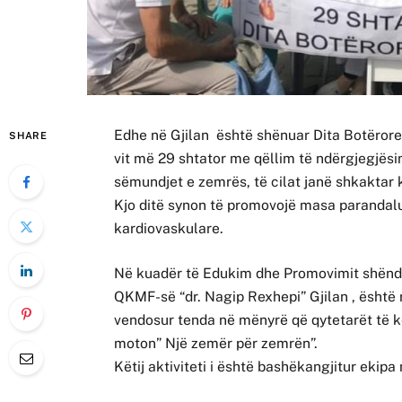
Edhe në Gjilan është shënuar Dita Botërore
SHARE
vit më 29 shtator me qëllim të ndërgjegjësi
sëmundjet e zemrës, të cilat janë shkaktar k
Kjo ditë synon të promovojë masa parandal
kardiovaskulare.
Në kuadër të Edukim dhe Promovimit shëndet
QKMF-së “dr. Nagip Rexhepi” Gjilan , është r
vendosur tenda në mënyrë që qytetarët të 
moton” Një zemër për zemrën”.
Këtij aktiviteti i është bashëkangjitur ekipa