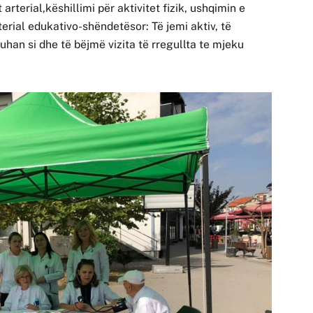
 arterial,këshillimi për aktivitet fizik, ushqimin e
rial edukativo-shëndetësor: Të jemi aktiv, të
n si dhe të bëjmë vizita të rregullta te mjeku