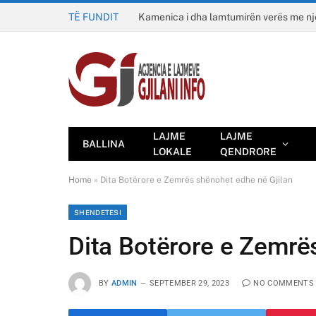
TË FUNDIT
Kamenica i dha lamtumirën verës me n
LAJME
LAJME
BALLINA
LOKALE
QENDRORE
Home
»
Dita Botërore e Zemrës shënohet edhe në Gjilan
SHENDETESI
Dita Botërore e Zemrë
BY
ADMIN
SEPTEMBER 29, 2023
NO COMMENTS