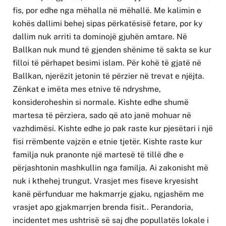
fis, por edhe nga mëhalla në mëhallë. Me kalimin e
kohës dallimi behej sipas përkatësisë fetare, por ky
dallim nuk arriti ta dominojë gjuhën amtare. Në
Ballkan nuk mund të gjenden shënime të sakta se kur
filloi të përhapet besimi islam. Për kohë të gjatë në
Ballkan, njerëzit jetonin të përzier në trevat e njëjta.
Zënkat e imëta mes etnive të ndryshme,
konsideroheshin si normale. Kishte edhe shumë
martesa të përziera, sado që ato janë mohuar në
vazhdimësi. Kishte edhe jo pak raste kur pjesëtari i një
fisi rrëmbente vajzën e etnie tjetër. Kishte raste kur
familja nuk pranonte një martesë të tillë dhe e
përjashtonin mashkullin nga familja. Ai zakonisht më
nuk i kthehej trungut. Vrasjet mes fiseve kryesisht
kanë përfunduar me hakmarrje gjaku, ngjashëm me
vrasjet apo gjakmarrjen brenda fisit.. Perandoria,
incidentet mes ushtrisë së saj dhe popullatës lokale i