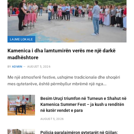
LAJME LOKALE
Kamenica i dha lamtumirën verës me një darkë
madhështore
BY
ADMIN
AUGUST 5, 2026
Me një atmosferë festive, ushqime tradicionale dhe shoqëri
mes qytetarëve, është përmbyllur mbrëmë një nga…
Besim Uruçi triumfon në Turneun e Shahut në
Kamenica Summer Fest – ja kush u renditën
në katër vendet e para
AUGUST 5, 2026
Policia paralajmëron qytetarët në Gjilan: