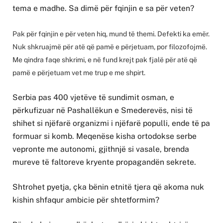
tema e madhe. Sa dimë për fqinjin e sa për veten?
Pak për fqinjin e për veten hiq, mund të themi. Defekti ka emër.
Nuk shkruajmë për atë që pamë e përjetuam, por filozofojmë.
Me qindra faqe shkrimi, e në fund krejt pak fjalë për atë që
pamë e përjetuam vet me trup e me shpirt.
Serbia pas 400 vjetëve të sundimit osman, e
përkufizuar në Pashallëkun e Smederevës, nisi të
shihet si njëfarë organizmi i njëfarë populli, ende të pa
formuar si komb. Meqenëse kisha ortodokse serbe
vepronte me autonomi, gjithnjë si vasale, brenda
mureve të faltoreve kryente propagandën sekrete.
Shtrohet pyetja, çka bënin etnitë tjera që akoma nuk
kishin shfaqur ambicie për shtetformim?