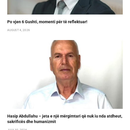
Po vjen 6 Gushti, momenti për të reflektuar!
AUGUST 4, 2026
Hasip Abdullahu – jeta e një mërgimtari që nuk iu nda atdheut,
sakrificës dhe humanizmit
JULY 30, 2026