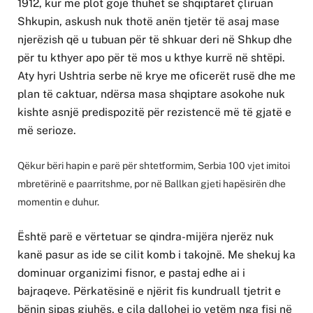
1912, kur me plot gojë thuhet se shqiptarët çliruan
Shkupin, askush nuk thotë anën tjetër të asaj mase
njerëzish që u tubuan për të shkuar deri në Shkup dhe
për tu kthyer apo për të mos u kthye kurrë në shtëpi.
Aty hyri Ushtria serbe në krye me oficerët rusë dhe me
plan të caktuar, ndërsa masa shqiptare asokohe nuk
kishte asnjë predispozitë për rezistencë më të gjatë e
më serioze.
Qëkur bëri hapin e parë për shtetformim, Serbia 100 vjet imitoi
mbretërinë e paarritshme, por në Ballkan gjeti hapësirën dhe
momentin e duhur.
Është parë e vërtetuar se qindra-mijëra njerëz nuk
kanë pasur as ide se cilit komb i takojnë. Me shekuj ka
dominuar organizimi fisnor, e pastaj edhe ai i
bajraqeve. Përkatësinë e njërit fis kundruall tjetrit e
bënin sipas gjuhës, e cila dallohej jo vetëm nga fisi në