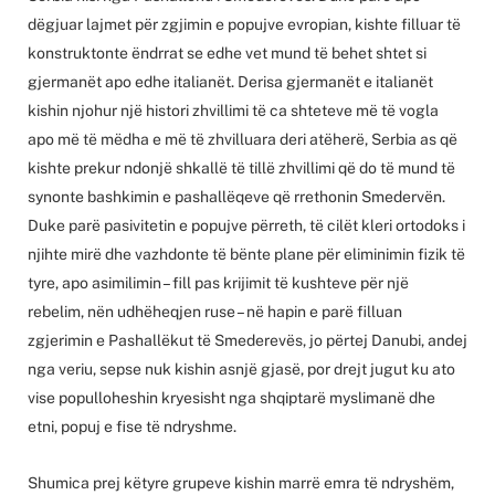
dëgjuar lajmet për zgjimin e popujve evropian, kishte filluar të
konstruktonte ëndrrat se edhe vet mund të behet shtet si
gjermanët apo edhe italianët. Derisa gjermanët e italianët
kishin njohur një histori zhvillimi të ca shteteve më të vogla
apo më të mëdha e më të zhvilluara deri atëherë, Serbia as që
kishte prekur ndonjë shkallë të tillë zhvillimi që do të mund të
synonte bashkimin e pashallëqeve që rrethonin Smedervën.
Duke parë pasivitetin e popujve përreth, të cilët kleri ortodoks i
njihte mirë dhe vazhdonte të bënte plane për eliminimin fizik të
tyre, apo asimilimin – fill pas krijimit të kushteve për një
rebelim, nën udhëheqjen ruse – në hapin e parë filluan
zgjerimin e Pashallëkut të Smederevës, jo përtej Danubi, andej
nga veriu, sepse nuk kishin asnjë gjasë, por drejt jugut ku ato
vise populloheshin kryesisht nga shqiptarë myslimanë dhe
etni, popuj e fise të ndryshme.
Shumica prej këtyre grupeve kishin marrë emra të ndryshëm,