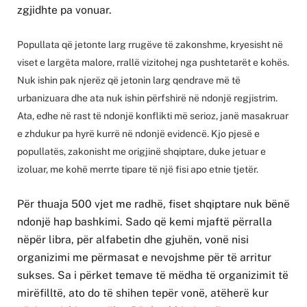
zgjidhte pa vonuar.
Popullata që jetonte larg rrugëve të zakonshme, kryesisht në
viset e largëta malore, rrallë vizitohej nga pushtetarët e kohës.
Nuk ishin pak njerëz që jetonin larg qendrave më të
urbanizuara dhe ata nuk ishin përfshirë në ndonjë regjistrim.
Ata, edhe në rast të ndonjë konflikti më serioz, janë masakruar
e zhdukur pa hyrë kurrë në ndonjë evidencë. Kjo pjesë e
popullatës, zakonisht me origjinë shqiptare, duke jetuar e
izoluar, me kohë merrte tipare të një fisi apo etnie tjetër.
Për thuaja 500 vjet me radhë, fiset shqiptare nuk bënë
ndonjë hap bashkimi. Sado që kemi mjaftë përralla
nëpër libra, për alfabetin dhe gjuhën, vonë nisi
organizimi me përmasat e nevojshme për të arritur
sukses. Sa i përket temave të mëdha të organizimit të
mirëfilltë, ato do të shihen tepër vonë, atëherë kur