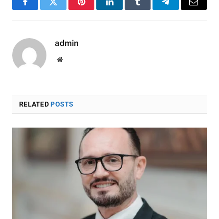
Facebook
Twitter
Pinterest
LinkedIn
Tumblr
Telegram
Email
admin
Website
RELATED
POSTS