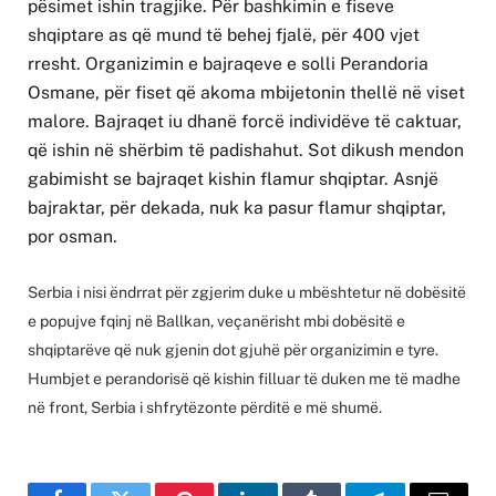
pësimet ishin tragjike. Për bashkimin e fiseve
shqiptare as që mund të behej fjalë, për 400 vjet
rresht. Organizimin e bajraqeve e solli Perandoria
Osmane, për fiset që akoma mbijetonin thellë në viset
malore. Bajraqet iu dhanë forcë individëve të caktuar,
që ishin në shërbim të padishahut. Sot dikush mendon
gabimisht se bajraqet kishin flamur shqiptar. Asnjë
bajraktar, për dekada, nuk ka pasur flamur shqiptar,
por osman.
Serbia i nisi ëndrrat për zgjerim duke u mbështetur në dobësitë
e popujve fqinj në Ballkan, veçanërisht mbi dobësitë e
shqiptarëve që nuk gjenin dot gjuhë për organizimin e tyre.
Humbjet e perandorisë që kishin filluar të duken me të madhe
në front, Serbia i shfrytëzonte përditë e më shumë.