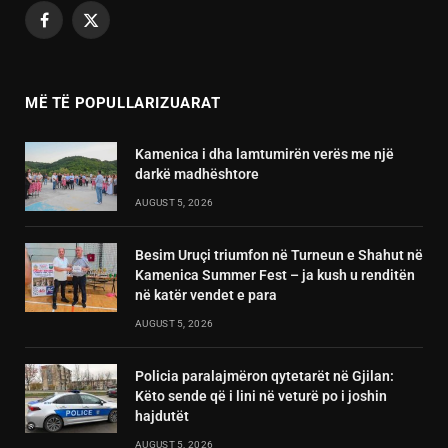
Facebook
X
(Twitter)
MË TË POPULLARIZUARAT
Kamenica i dha lamtumirën verës me një
darkë madhështore
AUGUST 5, 2026
Besim Uruçi triumfon në Turneun e Shahut në
Kamenica Summer Fest – ja kush u renditën
në katër vendet e para
AUGUST 5, 2026
Policia paralajmëron qytetarët në Gjilan:
Këto sende që i lini në veturë po i joshin
hajdutët
AUGUST 5, 2026