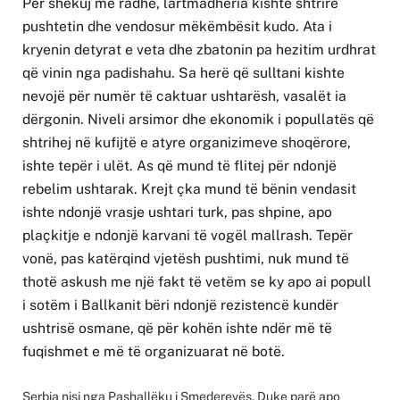
Për shekuj me radhë, lartmadhëria kishte shtrirë
pushtetin dhe vendosur mëkëmbësit kudo. Ata i
kryenin detyrat e veta dhe zbatonin pa hezitim urdhrat
që vinin nga padishahu. Sa herë që sulltani kishte
nevojë për numër të caktuar ushtarësh, vasalët ia
dërgonin. Niveli arsimor dhe ekonomik i popullatës që
shtrihej në kufijtë e atyre organizimeve shoqërore,
ishte tepër i ulët. As që mund të flitej për ndonjë
rebelim ushtarak. Krejt çka mund të bënin vendasit
ishte ndonjë vrasje ushtari turk, pas shpine, apo
plaçkitje e ndonjë karvani të vogël mallrash. Tepër
vonë, pas katërqind vjetësh pushtimi, nuk mund të
thotë askush me një fakt të vetëm se ky apo ai popull
i sotëm i Ballkanit bëri ndonjë rezistencë kundër
ushtrisë osmane, që për kohën ishte ndër më të
fuqishmet e më të organizuarat në botë.
Serbia nisi nga Pashallëku i Smederevës. Duke parë apo