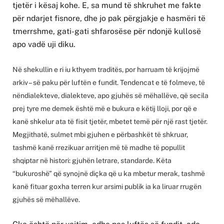
tjetër i kësaj kohe. E, sa mund të shkruhet me fakte
për ndarjet fisnore, dhe jo pak përgjakje e hasmëri të
tmerrshme, gati-gati shfarosëse për ndonjë kullosë
apo vadë uji diku.
Në shekullin e ri iu kthyem traditës, por harruam të krijojmë
arkiv – së paku për luftën e fundit. Tendencat e të folmeve, të
nëndialekteve, dialekteve, apo gjuhës së mëhallëve, që secila
prej tyre me demek është më e bukura e këtij lloji, por që e
kanë shkelur ata të fisit tjetër, mbetet temë për një rast tjetër.
Megjithatë, sulmet mbi gjuhen e përbashkët të shkruar,
tashmë kanë rrezikuar arritjen më të madhe të popullit
shqiptar në histori: gjuhën letrare, standarde. Këta
“bukuroshë” që synojnë diçka që u ka mbetur merak, tashmë
kanë fituar goxha terren kur arsimi publik ia ka liruar rrugën
gjuhës së mëhallëve.