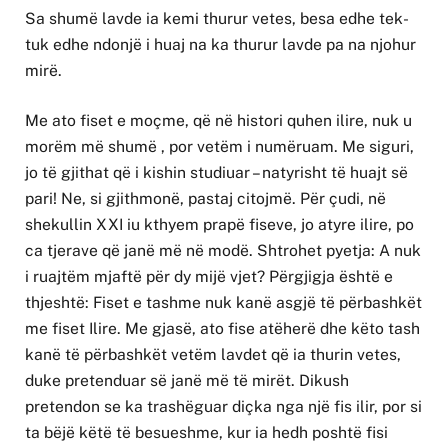
Sa shumë lavde ia kemi thurur vetes, besa edhe tek-
tuk edhe ndonjë i huaj na ka thurur lavde pa na njohur
mirë.
Me ato fiset e moçme, që në histori quhen ilire, nuk u
morëm më shumë , por vetëm i numëruam. Me siguri,
jo të gjithat që i kishin studiuar – natyrisht të huajt së
pari! Ne, si gjithmonë, pastaj citojmë. Për çudi, në
shekullin XXI iu kthyem prapë fiseve, jo atyre ilire, po
ca tjerave që janë më në modë. Shtrohet pyetja: A nuk
i ruajtëm mjaftë për dy mijë vjet? Përgjigja është e
thjeshtë: Fiset e tashme nuk kanë asgjë të përbashkët
me fiset Ilire. Me gjasë, ato fise atëherë dhe këto tash
kanë të përbashkët vetëm lavdet që ia thurin vetes,
duke pretenduar së janë më të mirët. Dikush
pretendon se ka trashëguar diçka nga një fis ilir, por si
ta bëjë këtë të besueshme, kur ia hedh poshtë fisi