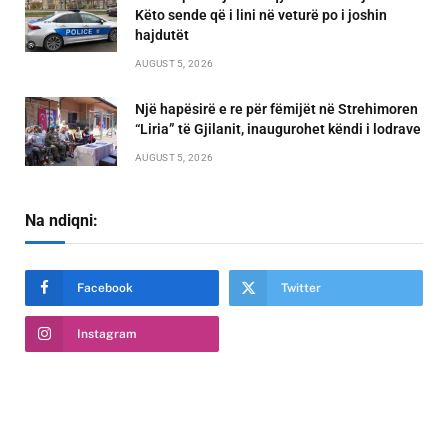
Këto sende që i lini në veturë po i joshin
hajdutët
AUGUST 5, 2026
Një hapësirë e re për fëmijët në Strehimoren
“Liria” të Gjilanit, inaugurohet këndi i lodrave
AUGUST 5, 2026
Na ndiqni:
Facebook
Twitter
Instagram