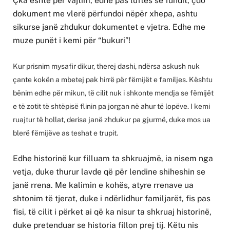
Çka është për vajtim, edhe pas luftës së fundit, çdo
dokument me vlerë përfundoi nëpër xhepa, ashtu
sikurse janë zhdukur dokumentet e vjetra. Edhe me
muze punët i kemi për “bukuri”!
Kur prisnim mysafir dikur, therej dashi, ndërsa askush nuk
çante kokën a mbetej pak hirrë për fëmijët e familjes. Kështu
bënim edhe për mikun, të cilit nuk i shkonte mendja se fëmijët
e të zotit të shtëpisë flinin pa jorgan në ahur të lopëve. I kemi
ruajtur të hollat, derisa janë zhdukur pa gjurmë, duke mos ua
blerë fëmijëve as teshat e trupit.
Edhe historinë kur filluam ta shkruajmë, ia nisem nga
vetja, duke thurur lavde që për lendine shiheshin se
janë rrena. Me kalimin e kohës, atyre rrenave ua
shtonim të tjerat, duke i ndërlidhur familjarët, fis pas
fisi, të cilit i përket ai që ka nisur ta shkruaj historinë,
duke pretenduar se historia fillon prej tij. Këtu nis