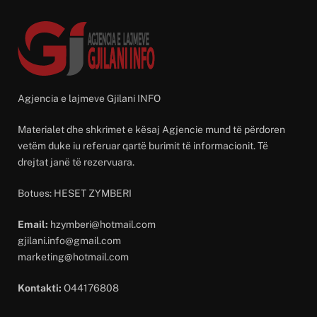
Agjencia e lajmeve Gjilani INFO
Materialet dhe shkrimet e kësaj Agjencie mund të përdoren
vetëm duke iu referuar qartë burimit të informacionit. Të
drejtat janë të rezervuara.
Botues: HESET ZYMBERI
Email:
hzymberi@hotmail.com
gjilani.info@gmail.com
marketing@hotmail.com
Kontakti:
O44176808