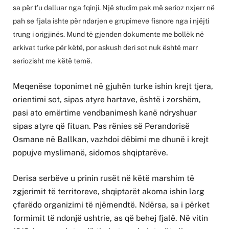
sa për t’u dalluar nga fqinji. Një studim pak më serioz nxjerr në
pah se fjala ishte për ndarjen e grupimeve fisnore nga i njëjti
trung i origjinës. Mund të gjenden dokumente me bollëk në
arkivat turke për këtë, por askush deri sot nuk është marr
seriozisht me këtë temë.
Meqenëse toponimet në gjuhën turke ishin krejt tjera,
orientimi sot, sipas atyre hartave, është i zorshëm,
pasi ato emërtime vendbanimesh kanë ndryshuar
sipas atyre që fituan. Pas rënies së Perandorisë
Osmane në Ballkan, vazhdoi dëbimi me dhunë i krejt
popujve myslimanë, sidomos shqiptarëve.
Derisa serbëve u prinin rusët në këtë marshim të
zgjerimit të territoreve, shqiptarët akoma ishin larg
çfarëdo organizimi të njëmendtë. Ndërsa, sa i përket
formimit të ndonjë ushtrie, as që behej fjalë. Në vitin