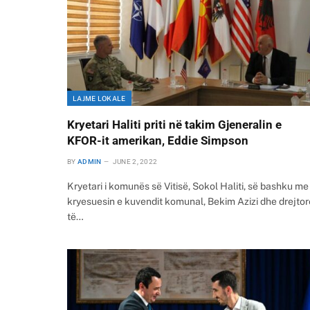
LAJME LOKALE
Kryetari Haliti priti në takim Gjeneralin e
KFOR-it amerikan, Eddie Simpson
BY
ADMIN
JUNE 2, 2022
Kryetari i komunës së Vitisë, Sokol Haliti, së bashku me
kryesuesin e kuvendit komunal, Bekim Azizi dhe drejtor
të…