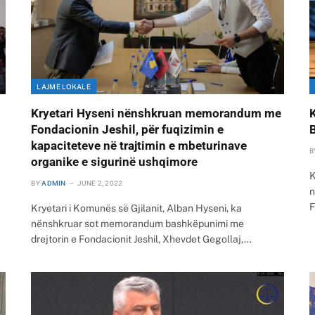
LAJME LOKALE
Kryetari Hyseni nënshkruan memorandum me
Fondacionin Jeshil, për fuqizimin e
kapaciteteve në trajtimin e mbeturinave
B
organike e sigurinë ushqimore
K
BY
ADMIN
JUNE 2, 2022
n
F
Kryetari i Komunës së Gjilanit, Alban Hyseni, ka
nënshkruar sot memorandum bashkëpunimi me
drejtorin e Fondacionit Jeshil, Xhevdet Gegollaj,…