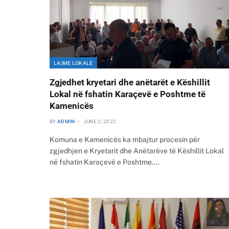
LAJME LOKALE
Zgjedhet kryetari dhe anëtarët e Këshillit
Lokal në fshatin Karaçevë e Poshtme të
Kamenicës
BY
ADMIN
JUNE 2, 2022
Komuna e Kamenicës ka mbajtur procesin për
zgjedhjen e Kryetarit dhe Anëtarëve të Këshillit Lokal
në fshatin Karaçevë e Poshtme.…