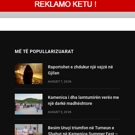
MË TË POPULLARIZUARAT
Raportohet e zhdukur një vajzë në
Gjilan
AUGUST 7, 2026
Kamenica i dha lamtumirën verës me
një darkë madhështore
AUGUST 5, 2026
Besim Uruçi triumfon në Turneun e
Shahut në Kamenica Summer Fest –