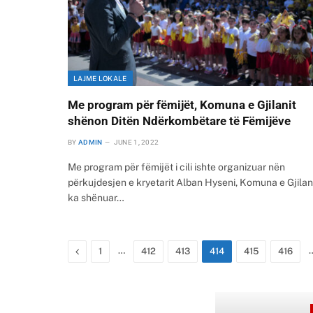
LAJME LOKALE
Me program për fëmijët, Komuna e Gjilanit
shënon Ditën Ndërkombëtare të Fëmijëve
BY
ADMIN
JUNE 1, 2022
Me program për fëmijët i cili ishte organizuar nën
përkujdesjen e kryetarit Alban Hyseni, Komuna e Gjilan
ka shënuar…
Previous
…
1
412
413
414
415
416