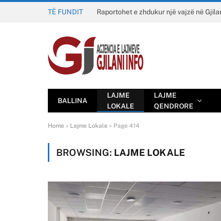
TË FUNDIT
Raportohet e zhdukur një vajzë në Gjila
LAJME
LAJME
BALLINA
LOKALE
QENDRORE
Home
»
Lajme Lokale
»
Page 414
BROWSING:
LAJME LOKALE