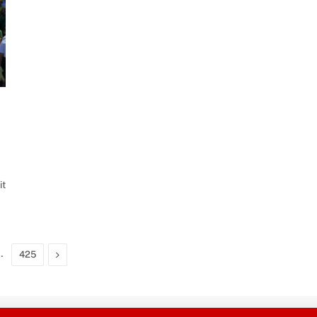
it
…
Next
425