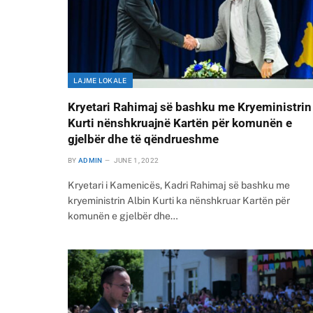
LAJME LOKALE
Kryetari Rahimaj së bashku me Kryeministrin
Kurti nënshkruajnë Kartën për komunën e
gjelbër dhe të qëndrueshme
BY
ADMIN
JUNE 1, 2022
Kryetari i Kamenicës, Kadri Rahimaj së bashku me
kryeministrin Albin Kurti ka nënshkruar Kartën për
komunën e gjelbër dhe…