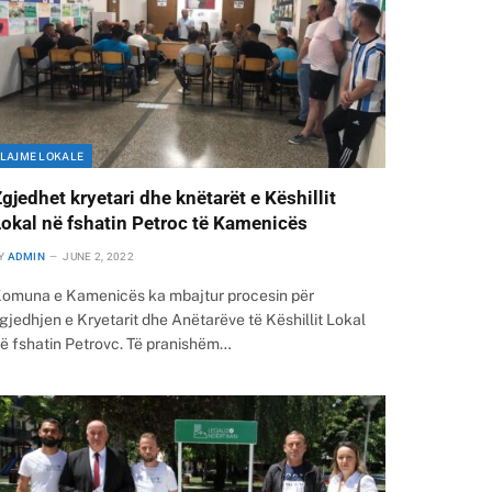
LAJME LOKALE
gjedhet kryetari dhe knëtarët e Këshillit
okal në fshatin Petroc të Kamenicës
Y
ADMIN
JUNE 2, 2022
omuna e Kamenicës ka mbajtur procesin për
gjedhjen e Kryetarit dhe Anëtarëve të Këshillit Lokal
ë fshatin Petrovc. Të pranishëm…