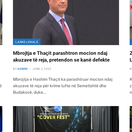
LAJME LOKALE
Mbrojtja e Thaçit parashtron mocion ndaj
Z
akuzave të reja, pretendon se kanë defekte
L
BY
ADMIN
JUNE 2, 2022
B
Mbrojtja e Hashim Thaçit ka parashtruar mocion ndaj
K
ë
akuzave të reja për krime lufte në Semetishtë dhe
z
Budakovë, duke…
n