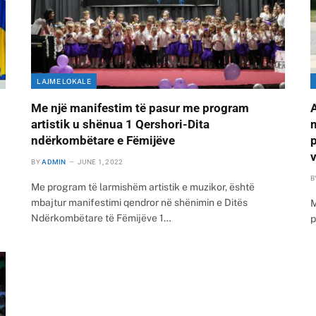
LAJME LOKALE
Me një manifestim të pasur me program
A
artistik u shënua 1 Qershori-Dita
m
ndërkombëtare e Fëmijëve
p
BY
ADMIN
JUNE 1, 2022
B
Me program të larmishëm artistik e muzikor, është
mbajtur manifestimi qendror në shënimin e Ditës
M
Ndërkombëtare të Fëmijëve 1…
p