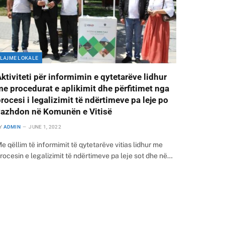
LAJME LOKALE
ktiviteti për informimin e qytetarëve lidhur
e procedurat e aplikimit dhe përfitimet nga
rocesi i legalizimit të ndërtimeve pa leje po
vazhdon në Komunën e Vitisë
Y
ADMIN
JUNE 1, 2022
e qëllim të informimit të qytetarëve vitias lidhur me
rocesin e legalizimit të ndërtimeve pa leje sot dhe në…