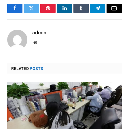
Facebook
Twitter
Pinterest
LinkedIn
Tumblr
Telegram
Email
admin
Website
RELATED
POSTS