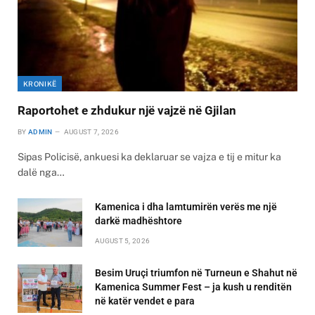
KRONIKË
Raportohet e zhdukur një vajzë në Gjilan
BY
ADMIN
AUGUST 7, 2026
Sipas Policisë, ankuesi ka deklaruar se vajza e tij e mitur ka
dalë nga…
Kamenica i dha lamtumirën verës me një
darkë madhështore
AUGUST 5, 2026
Besim Uruçi triumfon në Turneun e Shahut në
Kamenica Summer Fest – ja kush u renditën
në katër vendet e para