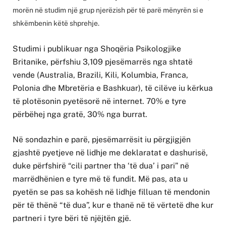
morën në studim një grup njerëzish për të parë mënyrën si e
shkëmbenin këtë shprehje.
Studimi i publikuar nga Shoqëria Psikologjike
Britanike, përfshiu 3,109 pjesëmarrës nga shtatë
vende (Australia, Brazili, Kili, Kolumbia, Franca,
Polonia dhe Mbretëria e Bashkuar), të cilëve iu kërkua
të plotësonin pyetësorë në internet. 70% e tyre
përbëhej nga gratë, 30% nga burrat.
Në sondazhin e parë, pjesëmarrësit iu përgjigjën
gjashtë pyetjeve në lidhje me deklaratat e dashurisë,
duke përfshirë “cili partner tha ‘të dua’ i pari” në
marrëdhënien e tyre më të fundit. Më pas, ata u
pyetën se pas sa kohësh në lidhje filluan të mendonin
për të thënë “të dua”, kur e thanë në të vërtetë dhe kur
partneri i tyre bëri të njëjtën gjë.