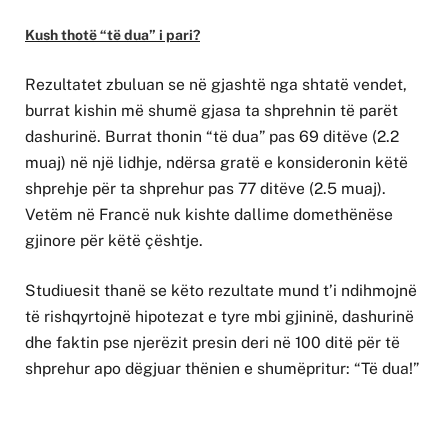
Kush thotë “të dua” i pari?
Rezultatet zbuluan se në gjashtë nga shtatë vendet,
burrat kishin më shumë gjasa ta shprehnin të parët
dashurinë. Burrat thonin “të dua” pas 69 ditëve (2.2
muaj) në një lidhje, ndërsa gratë e konsideronin këtë
shprehje për ta shprehur pas 77 ditëve (2.5 muaj).
Vetëm në Francë nuk kishte dallime domethënëse
gjinore për këtë çështje.
Studiuesit thanë se këto rezultate mund t’i ndihmojnë
të rishqyrtojnë hipotezat e tyre mbi gjininë, dashurinë
dhe faktin pse njerëzit presin deri në 100 ditë për të
shprehur apo dëgjuar thënien e shumëpritur: “Të dua!”