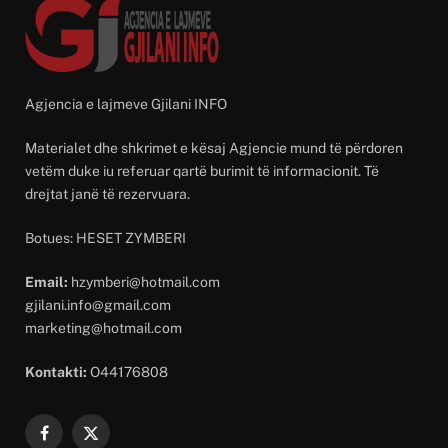
Agjencia e lajmeve Gjilani INFO
Materialet dhe shkrimet e kësaj Agjencie mund të përdoren
vetëm duke iu referuar qartë burimit të informacionit. Të
drejtat janë të rezervuara.
Botues: HESET ZYMBERI
Email:
hzymberi@hotmail.com
gjilani.info@gmail.com
marketing@hotmail.com
Kontakti:
O44176808
Facebook
X