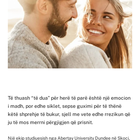
Të thuash “të dua” për herë të parë është një emocion
i madh, por edhe siklet, sepse guximi për të thënë
këtë shprehje të bukur, sjell me vete edhe rrezikun që
ju të mos merrni përgjigjen që prisnit.
Një ekip studiuesish nga Abertay University Dundee në Skoci,