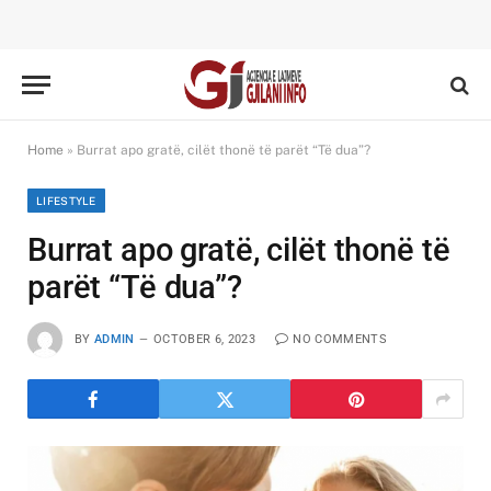
Home
»
Burrat apo gratë, cilët thonë të parët “Të dua”?
LIFESTYLE
Burrat apo gratë, cilët thonë të
parët “Të dua”?
BY
ADMIN
OCTOBER 6, 2023
NO COMMENTS