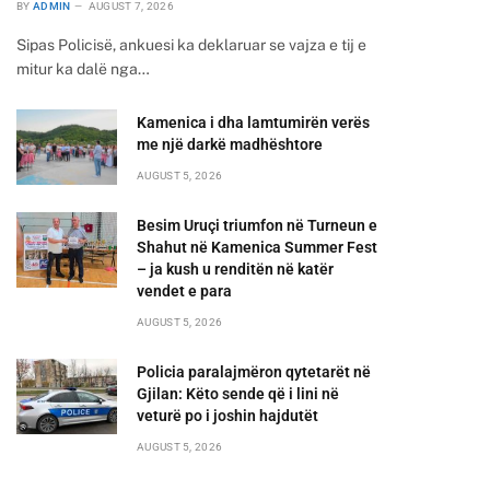
BY
ADMIN
AUGUST 7, 2026
Sipas Policisë, ankuesi ka deklaruar se vajza e tij e
mitur ka dalë nga…
Kamenica i dha lamtumirën verës
me një darkë madhështore
AUGUST 5, 2026
Besim Uruçi triumfon në Turneun e
Shahut në Kamenica Summer Fest
– ja kush u renditën në katër
vendet e para
AUGUST 5, 2026
Policia paralajmëron qytetarët në
Gjilan: Këto sende që i lini në
veturë po i joshin hajdutët
AUGUST 5, 2026