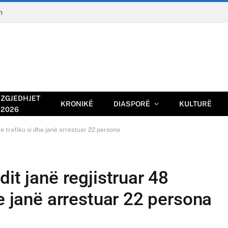
n
ZGJEDHJET
KRONIKË
DIASPORË
KULTURË
2026
e trafiku si dhe janë arrestuar 22 persona
it janë regjistruar 48
he janë arrestuar 22 persona