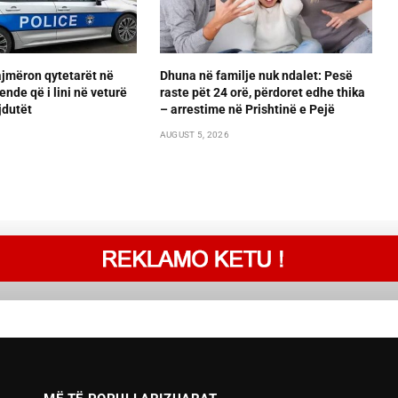
ajmëron qytetarët në
Dhuna në familje nuk ndalet: Pesë
ende që i lini në veturë
raste pët 24 orë, përdoret edhe thika
jdutët
– arrestime në Prishtinë e Pejë
AUGUST 5, 2026