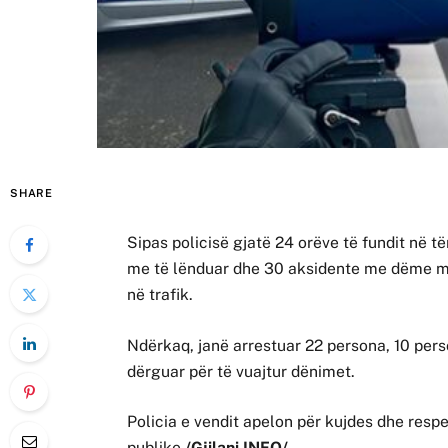
SHARE
Sipas policisë gjatë 24 orëve të fundit në të
me të lënduar dhe 30 aksidente me dëme mate
në trafik.
Ndërkaq, janë arrestuar 22 persona, 10 per
dërguar për të vuajtur dënimet.
Policia e vendit apelon për kujdes dhe respek
publike.
/Gjilani INFO/