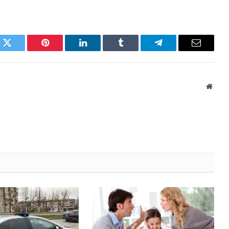
k
Twitter
Pinterest
LinkedIn
Tumblr
Telegram
Email
Websi