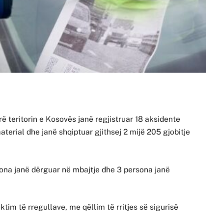
rë teritorin e Kosovës janë regjistruar 18 aksidente
rial dhe janë shqiptuar gjithsej 2 mijë 205 gjobitje
sona janë dërguar në mbajtje dhe 3 persona janë
tim të rregullave, me qëllim të rritjes së sigurisë