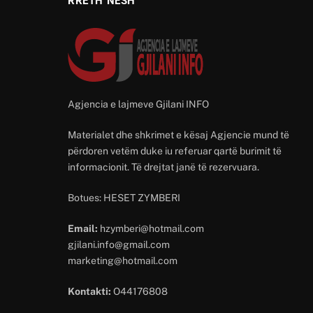
RRETH NESH
Agjencia e lajmeve Gjilani INFO
Materialet dhe shkrimet e kësaj Agjencie mund të
përdoren vetëm duke iu referuar qartë burimit të
informacionit. Të drejtat janë të rezervuara.
Botues: HESET ZYMBERI
Email:
hzymberi@hotmail.com
gjilani.info@gmail.com
marketing@hotmail.com
Kontakti:
O44176808