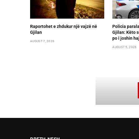
Raportohet e zhdukur një vajzë në
Policia paral
Gjilan
Gjilan: Këto s
po i joshin ha
AUGUST 7, 2026
AUGUST 5, 2026