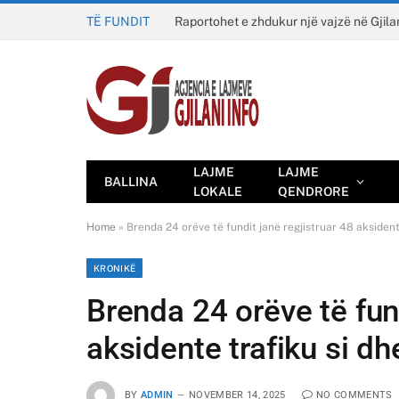
TË FUNDIT
Raportohet e zhdukur një vajzë në Gjila
LAJME
LAJME
BALLINA
LOKALE
QENDRORE
Home
»
Brenda 24 orëve të fundit janë regjistruar 48 aksident
KRONIKË
Brenda 24 orëve të fund
aksidente trafiku si d
BY
ADMIN
NOVEMBER 14, 2025
NO COMMENTS