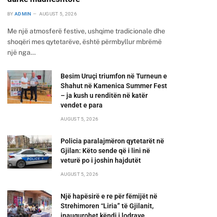
BY
ADMIN
AUGUST 5, 2026
Me një atmosferë festive, ushqime tradicionale dhe
shoqëri mes qytetarëve, është përmbyllur mbrëmë
një nga…
Besim Uruçi triumfon në Turneun e
Shahut në Kamenica Summer Fest
– ja kush u renditën në katër
vendet e para
AUGUST 5, 2026
Policia paralajmëron qytetarët në
Gjilan: Këto sende që i lini në
veturë po i joshin hajdutët
AUGUST 5, 2026
Një hapësirë e re për fëmijët në
Strehimoren “Liria” të Gjilanit,
inaugurohet këndi i lodrave