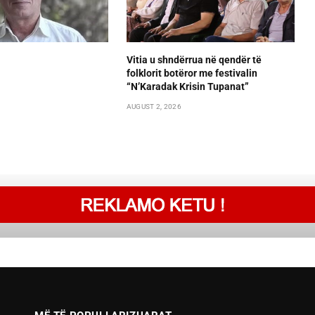
Vitia u shndërrua në qendër të
folklorit botëror me festivalin
“N’Karadak Krisin Tupanat”
AUGUST 2, 2026