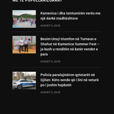
MË TË POPULLARIZUARAT
Kamenica i dha lamtumirën verës me
një darkë madhështore
AUGUST 5, 2026
Besim Uruçi triumfon në Turneun e
Shahut në Kamenica Summer Fest –
ja kush u renditën në katër vendet e
para
AUGUST 5, 2026
Policia paralajmëron qytetarët në
Gjilan: Këto sende që i lini në veturë
po i joshin hajdutët
AUGUST 5, 2026