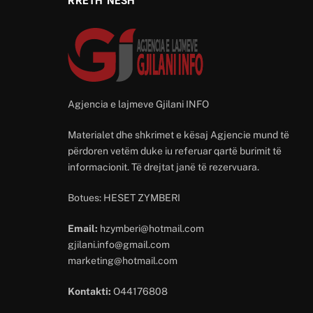
RRETH NESH
Agjencia e lajmeve Gjilani INFO
Materialet dhe shkrimet e kësaj Agjencie mund të
përdoren vetëm duke iu referuar qartë burimit të
informacionit. Të drejtat janë të rezervuara.
Botues: HESET ZYMBERI
Email:
hzymberi@hotmail.com
gjilani.info@gmail.com
marketing@hotmail.com
Kontakti:
O44176808