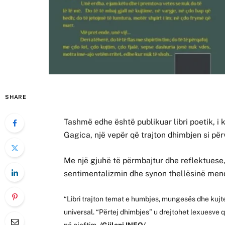
SHARE
Tashmë edhe është publikuar libri poetik, i 
Gagica, një vepër që trajton dhimbjen si pë
Me një gjuhë të përmbajtur dhe reflektuese,
sentimentalizmin dhe synon thellësinë men
“Libri trajton temat e humbjes, mungesës dhe kujt
universal. “Përtej dhimbjes” u drejtohet lexuesve
në njoftim.
/Gjilani INFO/