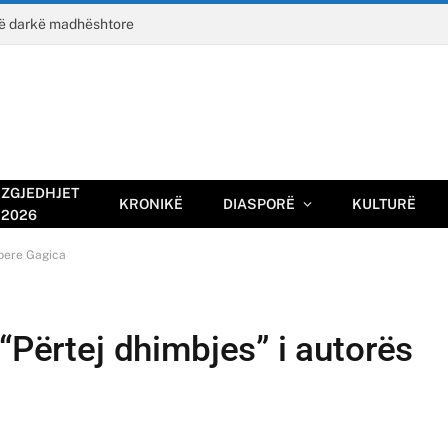
jë darkë madhështore
ZGJEDHJET
KRONIKË
DIASPORË
KULTURË
2026
dbere Gagica
 “Përtej dhimbjes” i autorës