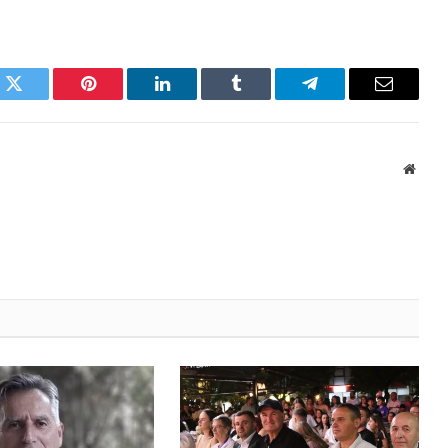
k
Twitter
Pinterest
LinkedIn
Tumblr
Telegram
Email
Websi