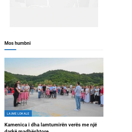
Mos humbni
LAJME LOKALE
Kamenica i dha lamtumirën verës me një
darkë madhështore