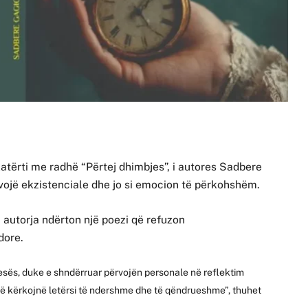
katërti me radhë “Përtej dhimbjes”, i autores Sadbere
rvojë ekzistenciale dhe jo si emocion të përkohshëm.
 autorja ndërton një poezi që refuzon
dore.
esës, duke e shndërruar përvojën personale në reflektim
 që kërkojnë letërsi të ndershme dhe të qëndrueshme”, thuhet