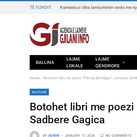
TË FUNDIT
Kamenica i dha lamtumirën verës me n
LAJME
LAJME
BALLINA
LOKALE
QENDRORE
Home
»
Botohet libri me poezi “Përtej dhimbjes” i autorës Sa
KULTURË
Botohet libri me poezi
Sadbere Gagica
BY
ADMIN
JANUARY 17, 2026
NO COMMENTS