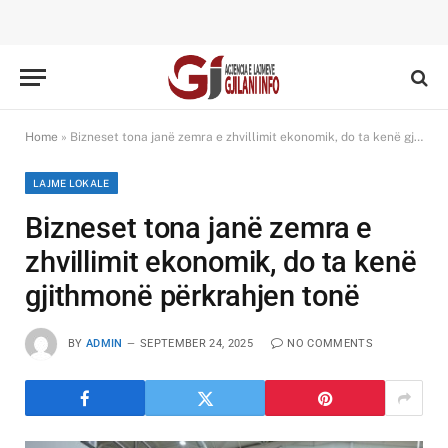
Home
»
Bizneset tona janë zemra e zhvillimit ekonomik, do ta kenë gjithmonë përkrahjen tonë
LAJME LOKALE
Bizneset tona janë zemra e
zhvillimit ekonomik, do ta kenë
gjithmonë përkrahjen tonë
BY
ADMIN
SEPTEMBER 24, 2025
NO COMMENTS