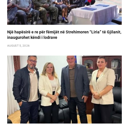
Një hapësirë e re për fëmijët në Strehimoren “Liria” të Gjilanit,
inaugurohet këndi i lodrave
AUGUST 5, 2026