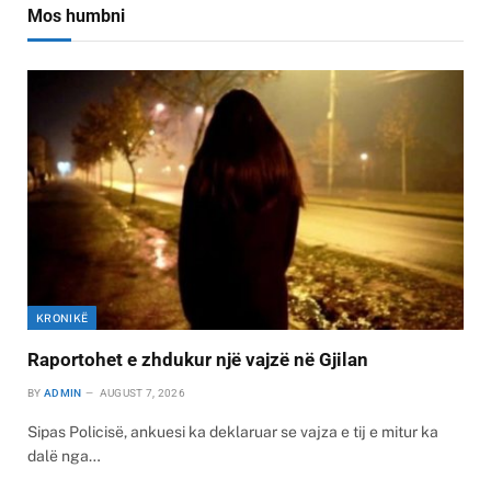
Mos humbni
KRONIKË
Raportohet e zhdukur një vajzë në Gjilan
BY
ADMIN
AUGUST 7, 2026
Sipas Policisë, ankuesi ka deklaruar se vajza e tij e mitur ka
dalë nga…