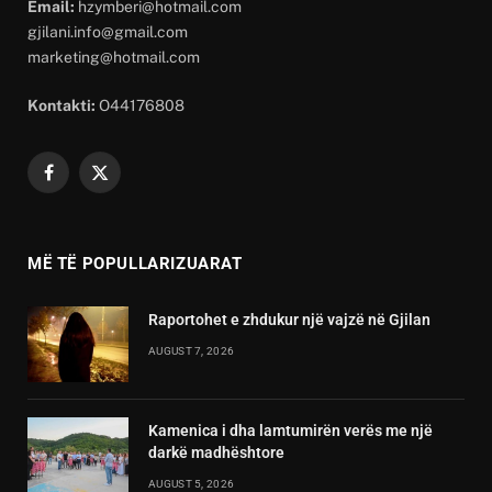
Email:
hzymberi@hotmail.com
gjilani.info@gmail.com
marketing@hotmail.com
Kontakti:
O44176808
Facebook
X
(Twitter)
MË TË POPULLARIZUARAT
Raportohet e zhdukur një vajzë në Gjilan
AUGUST 7, 2026
Kamenica i dha lamtumirën verës me një
darkë madhështore
AUGUST 5, 2026