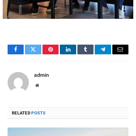
Facebook
Twitter
Pinterest
LinkedIn
Tumblr
Telegram
Email
admin
Website
RELATED
POSTS