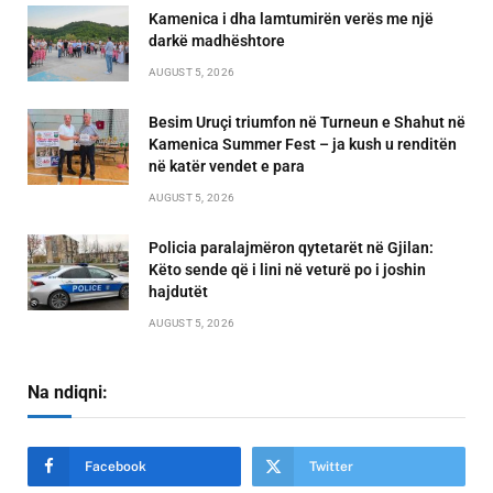
Kamenica i dha lamtumirën verës me një
darkë madhështore
AUGUST 5, 2026
Besim Uruçi triumfon në Turneun e Shahut në
Kamenica Summer Fest – ja kush u renditën
në katër vendet e para
AUGUST 5, 2026
Policia paralajmëron qytetarët në Gjilan:
Këto sende që i lini në veturë po i joshin
hajdutët
AUGUST 5, 2026
Na ndiqni:
Facebook
Twitter