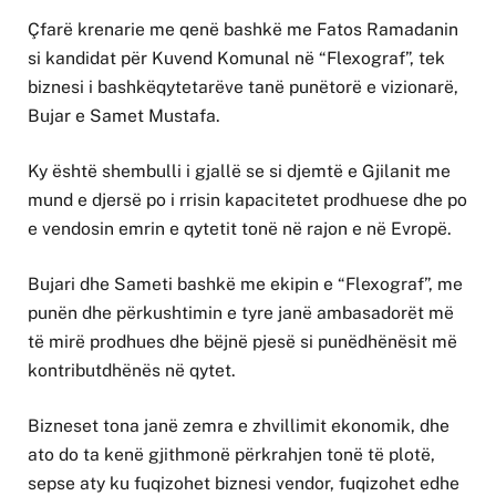
Çfarë krenarie me qenë bashkë me Fatos Ramadanin
si kandidat për Kuvend Komunal në “Flexograf”, tek
biznesi i bashkëqytetarëve tanë punëtorë e vizionarë,
Bujar e Samet Mustafa.
Ky është shembulli i gjallë se si djemtë e Gjilanit me
mund e djersë po i rrisin kapacitetet prodhuese dhe po
e vendosin emrin e qytetit tonë në rajon e në Evropë.
Bujari dhe Sameti bashkë me ekipin e “Flexograf”, me
punën dhe përkushtimin e tyre janë ambasadorët më
të mirë prodhues dhe bëjnë pjesë si punëdhënësit më
kontributdhënës në qytet.
Bizneset tona janë zemra e zhvillimit ekonomik, dhe
ato do ta kenë gjithmonë përkrahjen tonë të plotë,
sepse aty ku fuqizohet biznesi vendor, fuqizohet edhe