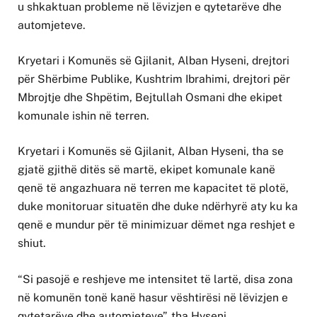
u shkaktuan probleme në lëvizjen e qytetarëve dhe
automjeteve.
Kryetari i Komunës së Gjilanit, Alban Hyseni, drejtori
për Shërbime Publike, Kushtrim Ibrahimi, drejtori për
Mbrojtje dhe Shpëtim, Bejtullah Osmani dhe ekipet
komunale ishin në terren.
Kryetari i Komunës së Gjilanit, Alban Hyseni, tha se
gjatë gjithë ditës së martë, ekipet komunale kanë
qenë të angazhuara në terren me kapacitet të plotë,
duke monitoruar situatën dhe duke ndërhyrë aty ku ka
qenë e mundur për të minimizuar dëmet nga reshjet e
shiut.
“Si pasojë e reshjeve me intensitet të lartë, disa zona
në komunën tonë kanë hasur vështirësi në lëvizjen e
qytetarëve dhe automjeteve”, tha Hyseni.