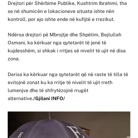
Drejtori për Shërbime Publike, Kushtrim Ibrahimi, tha
se në shumicën e lokacioneve situata ishte nën
kontroll, por ajo ishte ende në kufijtë e rrezikut.
Ndërsa drejtori pë Mbrojtje dhe Shpëtim, Bejtullah
Osmani, ka kërkuar nga qytetarët të jenë të
kujdesshëm, si shkak i rritjes së nivelit të ujit në disa
zona.
Derisa ka kërkuar nga qytetarët që në raste të tilla të
evitojnë zonat ku ka rritje të nivelit të ujit rreth
lumenjve dhe të shfrytëzojnë rrugët
alternative.
/Gjilani INFO/