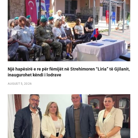
Një hapësirë e re për fëmijët në Strehimoren “Liria” të Gjilanit,
inaugurohet këndi i lodrave
AUGUST 5, 2026