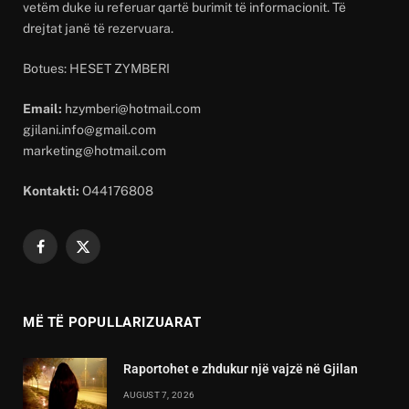
vetëm duke iu referuar qartë burimit të informacionit. Të
drejtat janë të rezervuara.
Botues: HESET ZYMBERI
Email:
hzymberi@hotmail.com
gjilani.info@gmail.com
marketing@hotmail.com
Kontakti:
O44176808
Facebook
X
(Twitter)
MË TË POPULLARIZUARAT
Raportohet e zhdukur një vajzë në Gjilan
AUGUST 7, 2026