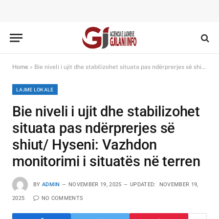
Home
»
Bie niveli i ujit dhe stabilizohet situata pas ndërprerjes së shiut/ Hyseni: Vazhdon monitorimi i situatës në terren
LAJME LOKALE
Bie niveli i ujit dhe stabilizohet
situata pas ndërprerjes së
shiut/ Hyseni: Vazhdon
monitorimi i situatës në terren
BY
ADMIN
NOVEMBER 19, 2025
UPDATED:
NOVEMBER 19,
2025
NO COMMENTS