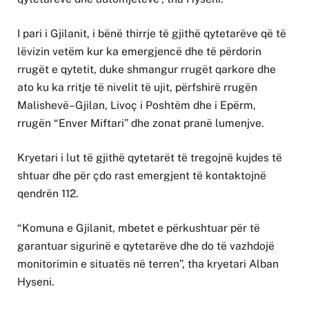
I pari i Gjilanit, i bënë thirrje të gjithë qytetarëve që të
lëvizin vetëm kur ka emergjencë dhe të përdorin
rrugët e qytetit, duke shmangur rrugët qarkore dhe
ato ku ka rritje të nivelit të ujit, përfshirë rrugën
Malishevë–Gjilan, Livoç i Poshtëm dhe i Epërm,
rrugën “Enver Miftari” dhe zonat pranë lumenjve.
Kryetari i lut të gjithë qytetarët të tregojnë kujdes të
shtuar dhe për çdo rast emergjent të kontaktojnë
qendrën 112.
“Komuna e Gjilanit, mbetet e përkushtuar për të
garantuar sigurinë e qytetarëve dhe do të vazhdojë
monitorimin e situatës në terren”, tha kryetari Alban
Hyseni.