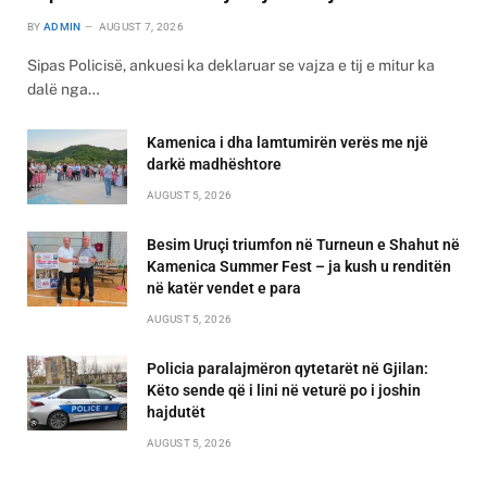
BY
ADMIN
AUGUST 7, 2026
Sipas Policisë, ankuesi ka deklaruar se vajza e tij e mitur ka
dalë nga…
Kamenica i dha lamtumirën verës me një
darkë madhështore
AUGUST 5, 2026
Besim Uruçi triumfon në Turneun e Shahut në
Kamenica Summer Fest – ja kush u renditën
në katër vendet e para
AUGUST 5, 2026
Policia paralajmëron qytetarët në Gjilan:
Këto sende që i lini në veturë po i joshin
hajdutët
AUGUST 5, 2026