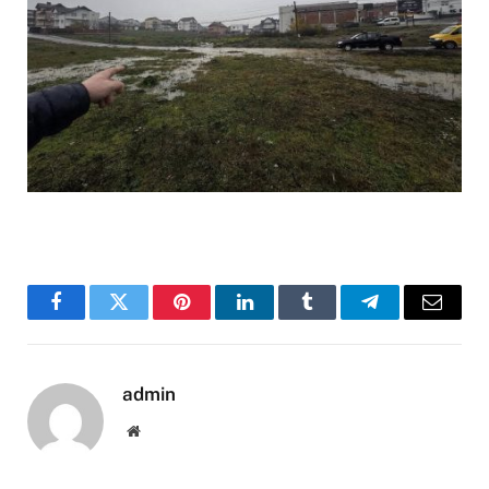
Facebook
Twitter
Pinterest
LinkedIn
Tumblr
Telegram
Email
admin
Website