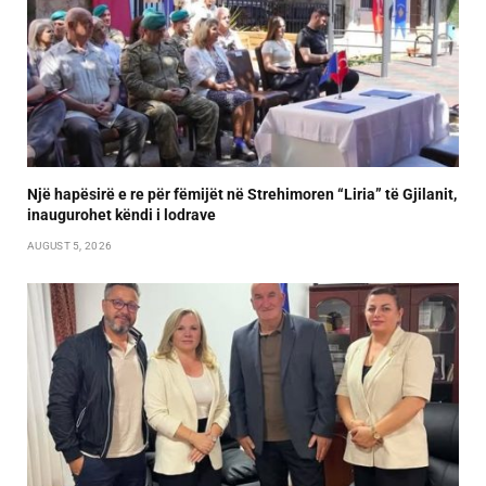
Një hapësirë e re për fëmijët në Strehimoren “Liria” të Gjilanit,
inaugurohet këndi i lodrave
AUGUST 5, 2026