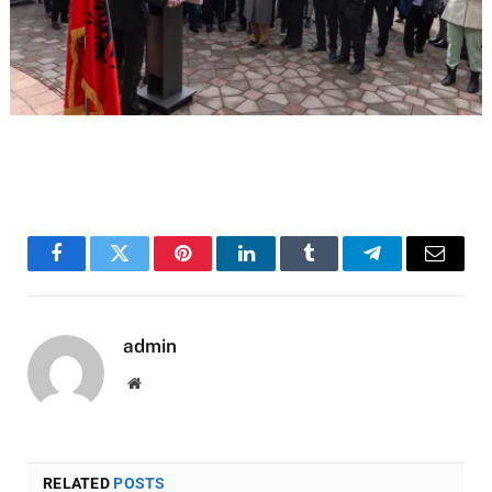
Facebook
Twitter
Pinterest
LinkedIn
Tumblr
Telegram
Email
admin
Website
RELATED
POSTS