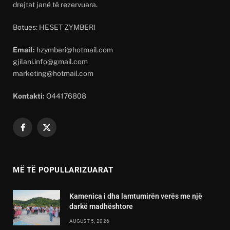
drejtat janë të rezervuara.
Botues: HESET ZYMBERI
Email:
hzymberi@hotmail.com
gjilani.info@gmail.com
marketing@hotmail.com
Kontakti:
O44176808
Facebook
X
(Twitter)
MË TË POPULLARIZUARAT
Kamenica i dha lamtumirën verës me një
darkë madhështore
AUGUST 5, 2026