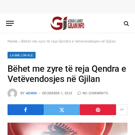
Home
»
Bëhet me zyre të reja Qendra e Vetëvendosjes në Gjilan
LAJME LOKALE
Bëhet me zyre të reja Qendra e
Vetëvendosjes në Gjilan
BY
ADMIN
DECEMBER 1, 2023
NO COMMENTS