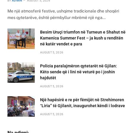
BY
ADMIN
AUGUST 5, 2026
Me një atmosferë festive, ushqime tradicionale dhe shoqëri
mes qytetarëve, është përmbyllur mbrëmë një nga…
Besim Uruçi triumfon në Turneun e Shahut në
Kamenica Summer Fest – ja kush u renditën
në katër vendet e para
AUGUST 5, 2026
Policia paralajmëron qytetarët në Gjilan:
Këto sende që i lini në veturë po i joshin
hajdutët
AUGUST 5, 2026
Një hapësirë e re për fëmijët në Strehimoren
“Liria” të Gjilanit, inaugurohet këndi i lodrave
AUGUST 5, 2026
Na ndiqni: