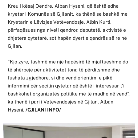
Kreu i kësaj Qendre, Alban Hyseni, që është edhe
kryetar i Komunës së Gjilanit, ka thënë se bashkë me
Kryetarin e Lëvizjes Vetëvendosje, Albin Kurti,
përfaqësues nga niveli qendror, deputetë, aktivistë e
dhjetëra qytetarë, sot hapën dyert e qendrës së re në
Gjilan.
“Kjo zyre, tashmë me një hapësirë të mjaftueshme do
të shërbejë për aktivitetet tona të përditshme dhe
fushata zgjedhore, si dhe vend orientimi e pikë
informimi për secilin qytetar që është i interesuar t’i
bashkohet organizatës politike më të madhe në vend”,
ka thënë i pari i Vetëvendosjes në Gjilan, Alban
Hyseni.
/GJILANI INFO/