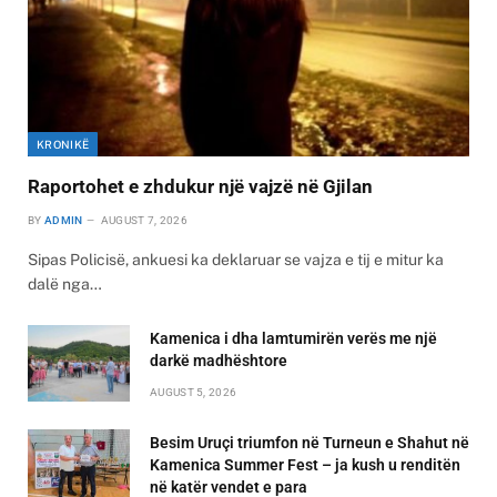
KRONIKË
Raportohet e zhdukur një vajzë në Gjilan
BY
ADMIN
AUGUST 7, 2026
Sipas Policisë, ankuesi ka deklaruar se vajza e tij e mitur ka
dalë nga…
Kamenica i dha lamtumirën verës me një
darkë madhështore
AUGUST 5, 2026
Besim Uruçi triumfon në Turneun e Shahut në
Kamenica Summer Fest – ja kush u renditën
në katër vendet e para