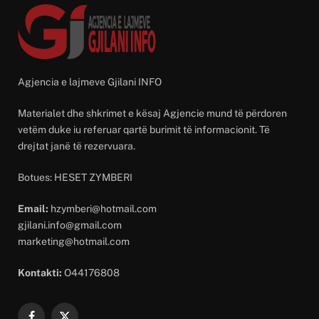
Agjencia e lajmeve Gjilani INFO
Materialet dhe shkrimet e kësaj Agjencie mund të përdoren
vetëm duke iu referuar qartë burimit të informacionit. Të
drejtat janë të rezervuara.
Botues: HESET ZYMBERI
Email:
hzymberi@hotmail.com
gjilani.info@gmail.com
marketing@hotmail.com
Kontakti:
O44176808