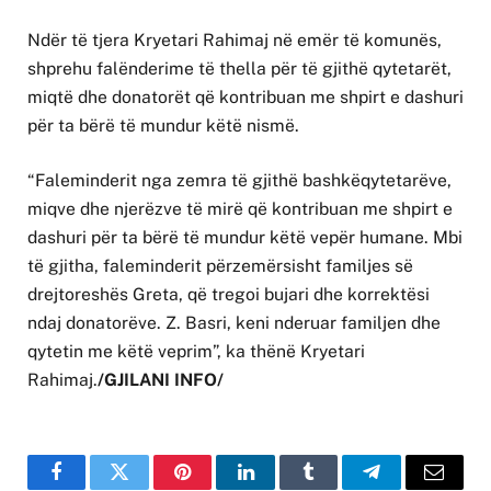
Ndër të tjera Kryetari Rahimaj në emër të komunës,
shprehu falënderime të thella për të gjithë qytetarët,
miqtë dhe donatorët që kontribuan me shpirt e dashuri
për ta bërë të mundur këtë nismë.
“Faleminderit nga zemra të gjithë bashkëqytetarëve,
miqve dhe njerëzve të mirë që kontribuan me shpirt e
dashuri për ta bërë të mundur këtë vepër humane. Mbi
të gjitha, faleminderit përzemërsisht familjes së
drejtoreshës Greta, që tregoi bujari dhe korrektësi
ndaj donatorëve. Z. Basri, keni nderuar familjen dhe
qytetin me këtë veprim”, ka thënë Kryetari
Rahimaj.
/GJILANI INFO/
Facebook
Twitter
Pinterest
LinkedIn
Tumblr
Telegram
Email