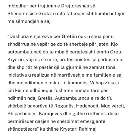
mbledhur për trajtimin e Drejtoreshës së
Shëndetësisë Greta, e cila fatkeqësisht humbi betejën
me sëmundjen e saj.
“Dashuria e njerëzve për Gretën nuk u shua por u
shndërrua në vepër që do të shërbejë për jetën. Kjo
autoambulancë do të mbajë përjetësisht emrin Greta
Kryeziu, vajzës së mirë, profesionistes së përkushtuar
dhe shpirtit të pastër që la gjurmë në zemrat tona.
Iniciativa u realizua në marrëveshje me familjen e saj
dhe me ndihmën e mikut të komunës, Vehap Zuka, i
cili kishte udhëhequr fushatën humanitare për
ndihmën ndaj Gretës. Autoambulanca e re do t’u
shërbejë banorëve të Roganës, Hodonocit, Muçivërcit,
Shipashnicës, Karaqevës dhe gjithë rrethinës, duke
përmirësuar qasjen në shërbimet emergjente
shëndetësore” ka thënë Kryetari Rahimaj.