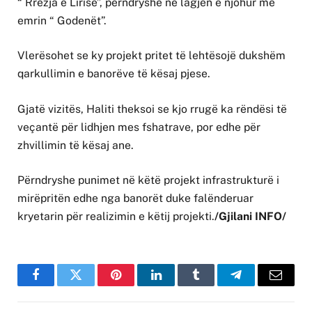
“ Rrezja e Lirisë”, përndryshe në lagjen e njohur me
emrin “ Godenët”.
Vlerësohet se ky projekt pritet të lehtësojë dukshëm
qarkullimin e banorëve të kësaj pjese.
Gjatë vizitës, Haliti theksoi se kjo rrugë ka rëndësi të
veçantë për lidhjen mes fshatrave, por edhe për
zhvillimin të kësaj ane.
Përndryshe punimet në këtë projekt infrastrukturë i
mirëpritën edhe nga banorët duke falënderuar
kryetarin për realizimin e këtij projekti.
/Gjilani INFO/
Facebook
Twitter
Pinterest
LinkedIn
Tumblr
Telegram
Email