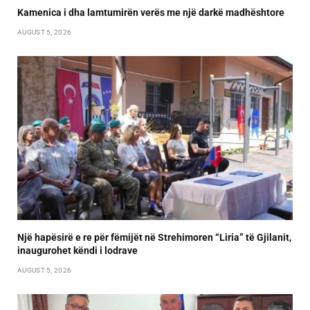
Kamenica i dha lamtumirën verës me një darkë madhështore
AUGUST 5, 2026
Një hapësirë e re për fëmijët në Strehimoren “Liria” të Gjilanit,
inaugurohet këndi i lodrave
AUGUST 5, 2026