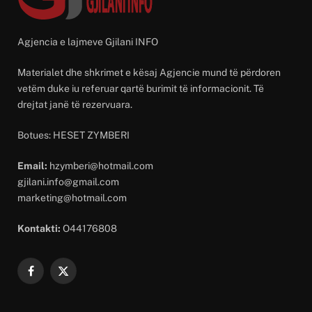
Agjencia e lajmeve Gjilani INFO
Materialet dhe shkrimet e kësaj Agjencie mund të përdoren
vetëm duke iu referuar qartë burimit të informacionit. Të
drejtat janë të rezervuara.
Botues: HESET ZYMBERI
Email:
hzymberi@hotmail.com
gjilani.info@gmail.com
marketing@hotmail.com
Kontakti:
O44176808
Facebook
X
(Twitter)