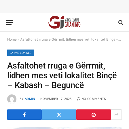
Home
»
Asfaltohet rruga e Gërrmit, lidhen mes veti lokalitet Binçë – Kabash – Beguncë
LAJME LOKALE
Asfaltohet rruga e Gërrmit,
lidhen mes veti lokalitet Binçë
– Kabash – Beguncë
BY
ADMIN
NOVEMBER 17, 2025
NO COMMENTS