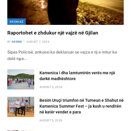
KRONIKË
Raportohet e zhdukur një vajzë në Gjilan
BY
ADMIN
AUGUST 7, 2026
Sipas Policisë, ankuesi ka deklaruar se vajza e tij e mitur ka
dalë nga…
Kamenica i dha lamtumirën verës me një
darkë madhështore
AUGUST 5, 2026
Besim Uruçi triumfon në Turneun e Shahut në
Kamenica Summer Fest – ja kush u renditën
në katër vendet e para
AUGUST 5, 2026