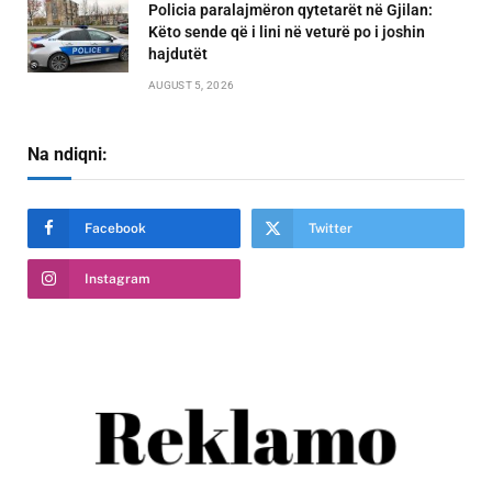
Policia paralajmëron qytetarët në Gjilan:
Këto sende që i lini në veturë po i joshin
hajdutët
AUGUST 5, 2026
Na ndiqni:
Facebook
Twitter
Instagram