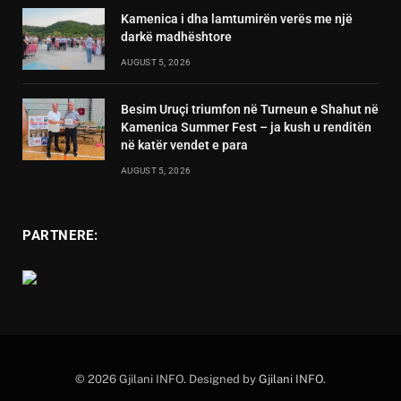
Kamenica i dha lamtumirën verës me një
darkë madhështore
AUGUST 5, 2026
Besim Uruçi triumfon në Turneun e Shahut në
Kamenica Summer Fest – ja kush u renditën
në katër vendet e para
AUGUST 5, 2026
PARTNERE:
© 2026 Gjilani INFO. Designed by
Gjilani INFO
.