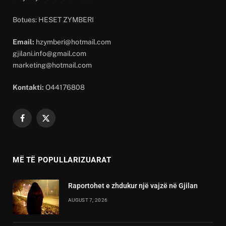
Botues: HESET ZYMBERI
Email:
hzymberi@hotmail.com
gjilani.info@gmail.com
marketing@hotmail.com
Kontakti:
O44176808
Facebook
X
(Twitter)
MË TË POPULLARIZUARAT
Raportohet e zhdukur një vajzë në Gjilan
AUGUST 7, 2026