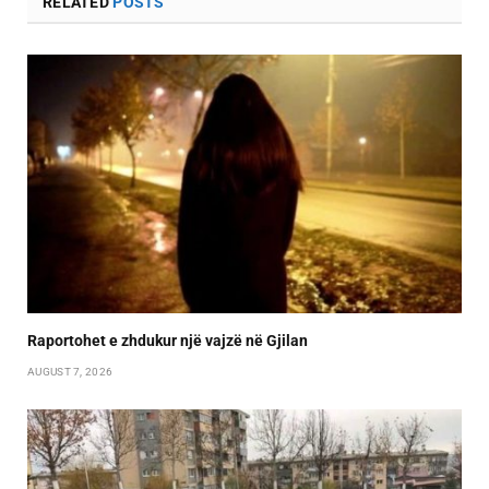
RELATED
POSTS
Raportohet e zhdukur një vajzë në Gjilan
AUGUST 7, 2026