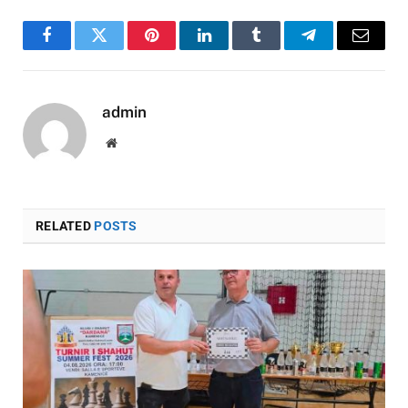
Facebook
Twitter
Pinterest
LinkedIn
Tumblr
Telegram
Email
admin
Website
RELATED
POSTS