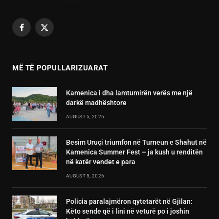
Facebook
X
(Twitter)
MË TË POPULLARIZUARAT
Kamenica i dha lamtumirën verës me një
darkë madhështore
AUGUST 5, 2026
Besim Uruçi triumfon në Turneun e Shahut në
Kamenica Summer Fest – ja kush u renditën
në katër vendet e para
AUGUST 5, 2026
Policia paralajmëron qytetarët në Gjilan:
Këto sende që i lini në veturë po i joshin