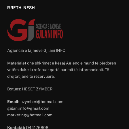
RRETH NESH
Agjencia e lajmeve Gjilani INFO
Materialet dhe shkrimet e kësaj Agjencie mund të përdoren
vetëm duke iu referuar qartë burimit të informacionit. Të
drejtat janë të rezervuara.
Botues: HESET ZYMBERI
Email:
hzymberi@hotmail.com
gjilani.info@gmail.com
marketing@hotmail.com
Kontakti:
O44176808