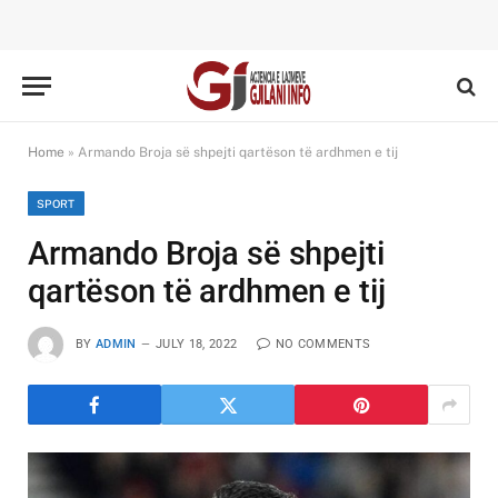
Home
»
Armando Broja së shpejti qartëson të ardhmen e tij
SPORT
Armando Broja së shpejti
qartëson të ardhmen e tij
BY
ADMIN
JULY 18, 2022
NO COMMENTS