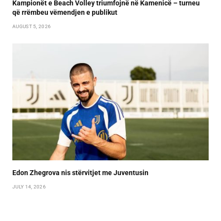
Kampionët e Beach Volley triumfojnë në Kamenicë – turneu
që rrëmbeu vëmendjen e publikut
AUGUST 5, 2026
Edon Zhegrova nis stërvitjet me Juventusin
JULY 14, 2026