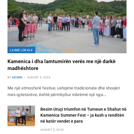
LAJME LOKALE
Kamenica i dha lamtumirën verës me një darkë
madhështore
BY
ADMIN
AUGUST 5, 2026
Me një atmosferë festive, ushqime tradicionale dhe shoqëri
mes qytetarëve, është përmbyllur mbrëmë një nga…
Besim Uruçi triumfon në Turneun e Shahut në
Kamenica Summer Fest – ja kush u renditën
në katër vendet e para
AUGUST 5, 2026