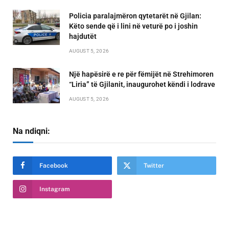
Policia paralajmëron qytetarët në Gjilan:
Këto sende që i lini në veturë po i joshin
hajdutët
AUGUST 5, 2026
Një hapësirë e re për fëmijët në Strehimoren
“Liria” të Gjilanit, inaugurohet këndi i lodrave
AUGUST 5, 2026
Na ndiqni:
Facebook
Twitter
Instagram