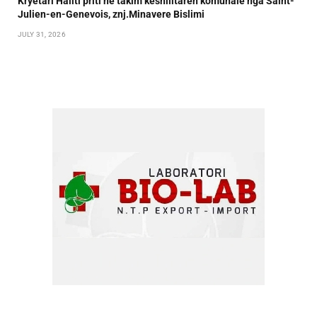
Kryetari Haliti priti në takim këshilltaren komunale nga Saint-
Julien-en-Genevois, znj.Minavere Bislimi
JULY 31, 2026