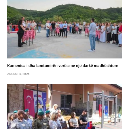
Kamenica i dha lamtumirën verës me një darkë madhështore
AUGUST 5, 2026