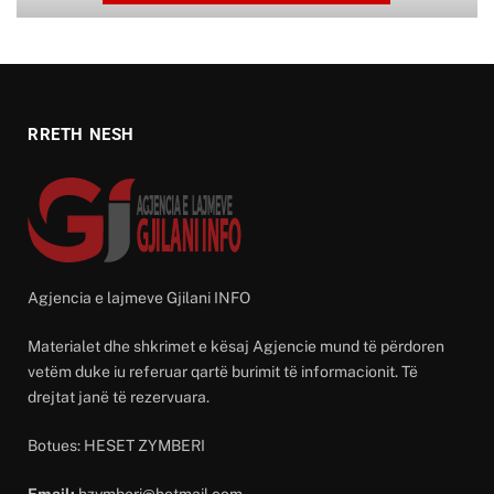
RRETH NESH
Agjencia e lajmeve Gjilani INFO
Materialet dhe shkrimet e kësaj Agjencie mund të përdoren
vetëm duke iu referuar qartë burimit të informacionit. Të
drejtat janë të rezervuara.
Botues: HESET ZYMBERI
Email:
hzymberi@hotmail.com