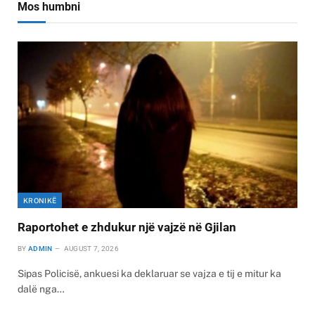
Mos humbni
KRONIKË
Raportohet e zhdukur një vajzë në Gjilan
BY
ADMIN
AUGUST 7, 2026
Sipas Policisë, ankuesi ka deklaruar se vajza e tij e mitur ka
dalë nga…