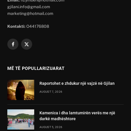
gjilani.info@gmail.com
marketing@hotmail.com
Kontakti:
O44176808
Facebook
X
(Twitter)
MË TË POPULLARIZUARAT
Raportohet e zhdukur një vajzë në Gjilan
AUGUST 7, 2026
Kamenica i dha lamtumirën verës me një
darkë madhështore
AUGUST 5, 2026