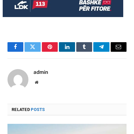
Facebook
Twitter
Pinterest
LinkedIn
Tumblr
Telegram
Email
admin
Website
RELATED
POSTS