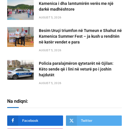
Kamenica i dha lamtumirën verës me një
darkë madhështore
AUGUST 5, 2026
Besim Uruçi triumfon në Turneun e Shahut në
Kamenica Summer Fest – ja kush u renditën
në katër vendet e para
AUGUST 5, 2026
Policia paralajmëron qytetarët në Gjilan:
Këto sende që i lini në veturë po i joshin
hajdutët
AUGUST 5, 2026
Na ndiqni:
Facebook
Twitter