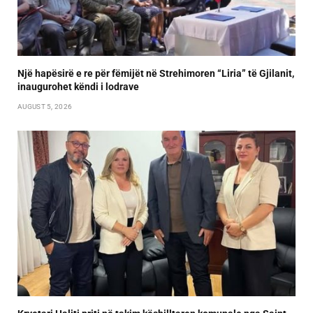
Një hapësirë e re për fëmijët në Strehimoren “Liria” të Gjilanit,
inaugurohet këndi i lodrave
AUGUST 5, 2026