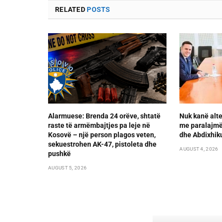
RELATED
POSTS
Alarmuese: Brenda 24 orëve, shtatë
Nuk kanë alte
raste të armëmbajtjes pa leje në
me paralajmër
Kosovë – një person plagos veten,
dhe Abdixhik
sekuestrohen AK-47, pistoleta dhe
AUGUST 4, 2026
pushkë
AUGUST 5, 2026