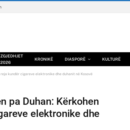
n
ZGJEDHJET
KRONIKË
DIASPORË
KULTURË
2026
reja kundër cigareve elektronike dhe duhanit në Kosovë
en pa Duhan: Kërkohen
gareve elektronike dhe