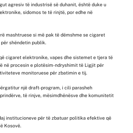
gut agresiv të industrisë së duhanit, është duke u
lektronike, sidomos te të rinjtë, por edhe në
rë mashtruese si më pak të dëmshme se cigaret
 për shëndetin publik.
ë cigaret elektronike, vapes dhe sistemet e tjera të
ë në procesin e plotësim-ndryshimit të Ligjit për
tiviteteve monitoruese për zbatimin e tij.
rgatitur një draft-program, i cili parasheh
 prindërve, të rinjve, mësimdhënësve dhe komunitetit
aj institucioneve për të zbatuar politika efektive që
në Kosovë.