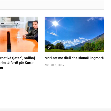
rnativë tjetër”, Salihaj
Moti sot me diell dhe shumë i ngrohtë
im të fortë për Kurtin
AUGUST 4, 2026
un