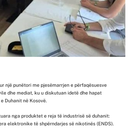
r një punëtori me pjesëmarrjen e përfaqësuesve
vile dhe mediat, ku u diskutuan idetë dhe hapat
n e Duhanit në Kosovë.
tuara nga produktet e reja të industrisë së duhanit:
jera elektronike të shpërndarjes së nikotinës (ENDS).