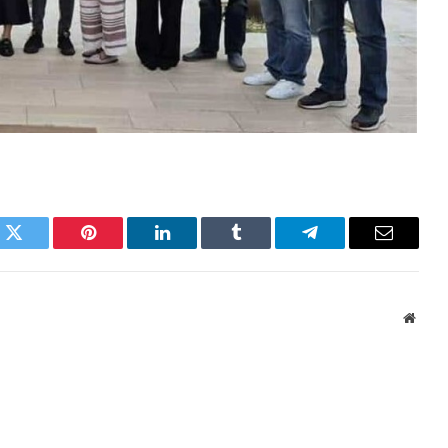
k
Twitter
Pinterest
LinkedIn
Tumblr
Telegram
Email
Websi