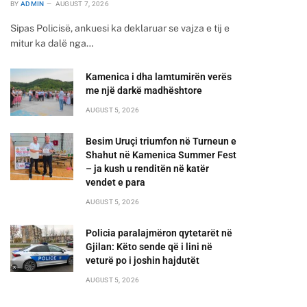
BY
ADMIN
AUGUST 7, 2026
Sipas Policisë, ankuesi ka deklaruar se vajza e tij e
mitur ka dalë nga…
Kamenica i dha lamtumirën verës
me një darkë madhështore
AUGUST 5, 2026
Besim Uruçi triumfon në Turneun e
Shahut në Kamenica Summer Fest
– ja kush u renditën në katër
vendet e para
AUGUST 5, 2026
Policia paralajmëron qytetarët në
Gjilan: Këto sende që i lini në
veturë po i joshin hajdutët
AUGUST 5, 2026