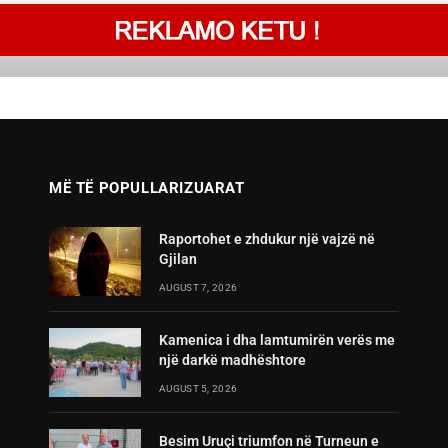
MË TË POPULLARIZUARAT
Raportohet e zhdukur një vajzë në
Gjilan
AUGUST 7, 2026
Kamenica i dha lamtumirën verës me
një darkë madhështore
AUGUST 5, 2026
Besim Uruçi triumfon në Turneun e