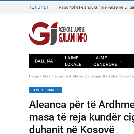
TË FUNDIT
Raportohet e zhdukur një vajzë në Gjila
LAJME
LAJME
BALLINA
LOKALE
QENDRORE
Home
»
Aleanca për të Ardhmen pa Duhan: Kërkohen masa të 
LAJME QENDRORE
Aleanca për të Ardhm
masa të reja kundër ci
duhanit në Kosovë