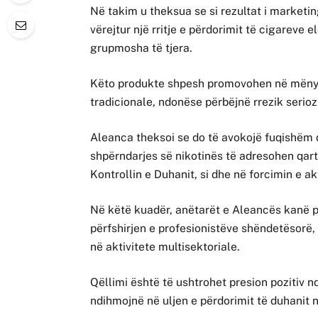
Në takim u theksua se si rezultat i marketin
vërejtur një rritje e përdorimit të cigareve e
grupmosha të tjera.
Këto produkte shpesh promovohen në mëny
tradicionale, ndonëse përbëjnë rrezik serioz
Aleanca theksoi se do të avokojë fuqishëm q
shpërndarjes së nikotinës të adresohen qart
Kontrollin e Duhanit, si dhe në forcimin e ak
Në këtë kuadër, anëtarët e Aleancës kanë pë
përfshirjen e profesionistëve shëndetësorë,
në aktivitete multisektoriale.
Qëllimi është të ushtrohet presion pozitiv nd
ndihmojnë në uljen e përdorimit të duhanit 