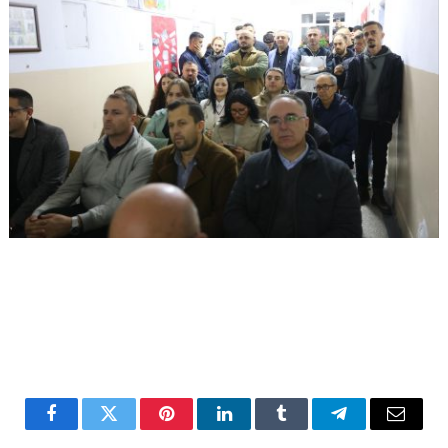
Facebook
Twitter
Pinterest
LinkedIn
Tumblr
Telegram
Email