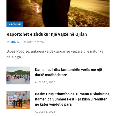
KRONIKË
Raportohet e zhdukur një vajzë në Gjilan
BY
ADMIN
AUGUST 7, 2026
Sipas Policisë, ankuesi ka deklaruar se vajza e tij e mitur ka
dalë nga…
Kamenica i dha lamtumirën verës me një
darkë madhështore
AUGUST 5, 2026
Besim Uruçi triumfon në Turneun e Shahut në
Kamenica Summer Fest – ja kush u renditën
në katër vendet e para
AUGUST 5, 2026