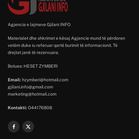
Agjencia e lajmeve Gjilani INFO
Materialet dhe shkrimet e kësaj Agjencie mund të përdoren
vetëm duke iu referuar qartë burimit të informacionit. Të
drejtat janë të rezervuara.
Botues: HESET ZYMBERI
Email:
hzymberi@hotmail.com
gjilani.info@gmail.com
marketing@hotmail.com
Kontakti:
O44176808
Facebook
X
(Twitter)