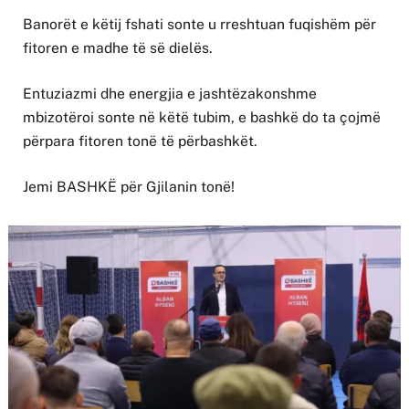
Banorët e këtij fshati sonte u rreshtuan fuqishëm për
fitoren e madhe të së dielës.
Entuziazmi dhe energjia e jashtëzakonshme
mbizotëroi sonte në këtë tubim, e bashkë do ta çojmë
përpara fitoren tonë të përbashkët.
Jemi BASHKË për Gjilanin tonë!