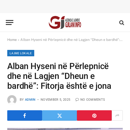
Home
»
Alban Hyseni në Përlepnicë dhe në Lagjen “Dheun e bardhë”: Fitorja është e jona
LAJME LOKALE
Alban Hyseni në Përlepnicë
dhe në Lagjen “Dheun e
bardhë”: Fitorja është e jona
BY
ADMIN
NOVEMBER 5, 2025
NO COMMENTS