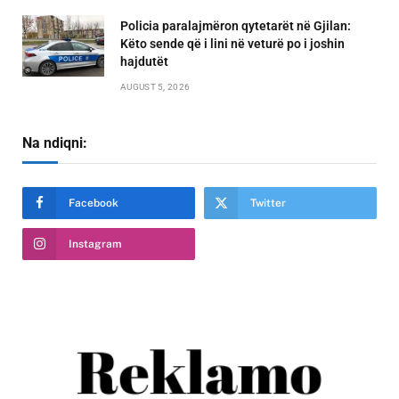
Policia paralajmëron qytetarët në Gjilan:
Këto sende që i lini në veturë po i joshin
hajdutët
AUGUST 5, 2026
Na ndiqni:
Facebook
Twitter
Instagram