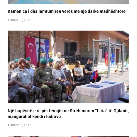
Kamenica i dha lamtumirën verës me një darkë madhështore
AUGUST 5, 2026
Një hapësirë e re për fëmijët në Strehimoren “Liria” të Gjilanit,
inaugurohet këndi i lodrave
AUGUST 5, 2026