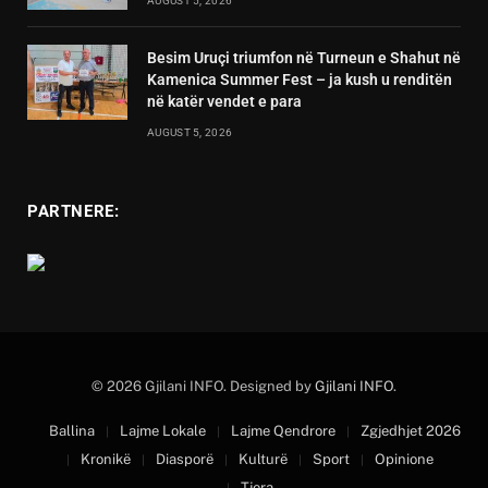
AUGUST 5, 2026
Besim Uruçi triumfon në Turneun e Shahut në
Kamenica Summer Fest – ja kush u renditën
në katër vendet e para
AUGUST 5, 2026
PARTNERE:
© 2026 Gjilani INFO. Designed by
Gjilani INFO
.
Ballina
Lajme Lokale
Lajme Qendrore
Zgjedhjet 2026
Kronikë
Diasporë
Kulturë
Sport
Opinione
Tjera