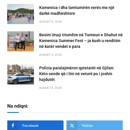
Kamenica i dha lamtumirën verës me një
darkë madhështore
AUGUST 5, 2026
Besim Uruçi triumfon në Turneun e Shahut në
Kamenica Summer Fest – ja kush u renditën
në katër vendet e para
AUGUST 5, 2026
Policia paralajmëron qytetarët në Gjilan:
Këto sende që i lini në veturë po i joshin
hajdutët
AUGUST 5, 2026
Na ndiqni:
Facebook
Twitter