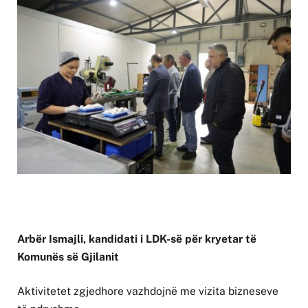
Arbër Ismajli, kandidati i LDK-së për kryetar të
Komunës së Gjilanit
Aktivitetet zgjedhore vazhdojnë me vizita bizneseve