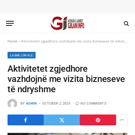
Home
»
Aktivitetet zgjedhore vazhdojnë me vizita bizneseve të ndryshme
LAJME LOKALE
Aktivitetet zgjedhore
vazhdojnë me vizita bizneseve
të ndryshme
BY
ADMIN
OCTOBER 2, 2025
NO COMMENTS