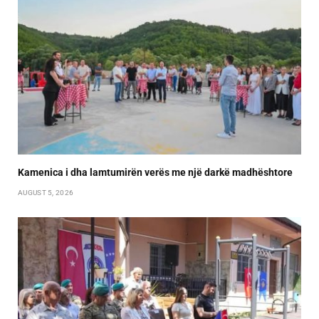
Kamenica i dha lamtumirën verës me një darkë madhështore
AUGUST 5, 2026