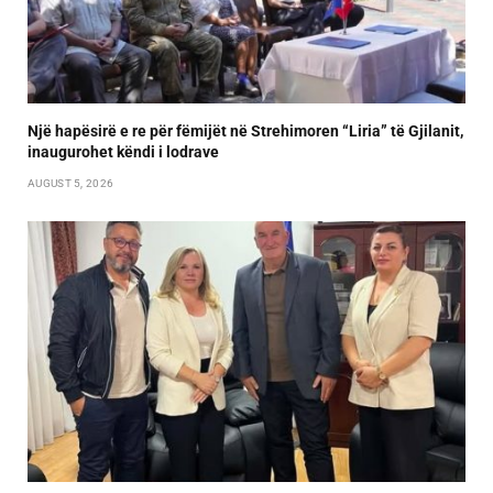
Një hapësirë e re për fëmijët në Strehimoren “Liria” të Gjilanit,
inaugurohet këndi i lodrave
AUGUST 5, 2026