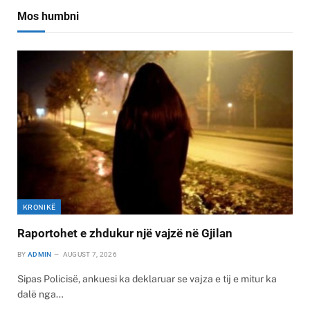
Mos humbni
KRONIKË
Raportohet e zhdukur një vajzë në Gjilan
BY
ADMIN
AUGUST 7, 2026
Sipas Policisë, ankuesi ka deklaruar se vajza e tij e mitur ka
dalë nga…