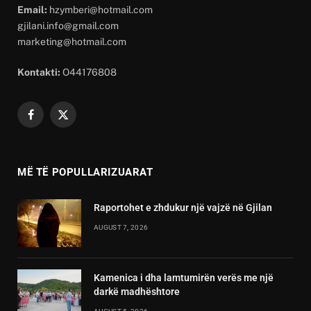
Email:
hzymberi@hotmail.com
gjilani.info@gmail.com
marketing@hotmail.com
Kontakti:
O44176808
Facebook
X
(Twitter)
MË TË POPULLARIZUARAT
Raportohet e zhdukur një vajzë në Gjilan
AUGUST 7, 2026
Kamenica i dha lamtumirën verës me një
darkë madhështore