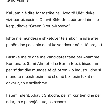
të ndryshme
Kaluam një ditë fantastike në Livoç të Ulët, duke
vizituar biznesin e Xhavit Shkodrës për prodhimin e
kërpudhave “Green Group-Kosova”.
Ishte një mundësi e shkëlqyer të shikonim nga afër
punën dhe pasionin që ai ka vendosur në këtë projekt.
Bashkë me të dhe me kandidatët tanë për Asamble
Komunale, Sami Ahmeti dhe Burim Elezi, biseduam
për sfidat dhe mundësitë që ofron kjo industri, dhe si
mund ta mbështesim më shumë biznesin lokal në
qeverisjen e ardhshme.
Faleminderit, Xhavit Shkodra, për mikpritjen dhe për
ndarjen e përvojës tuaj biznesore.