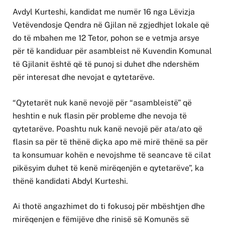
Avdyl Kurteshi, kandidat me numër 16 nga Lëvizja
Vetëvendosje Qendra në Gjilan në zgjedhjet lokale që
do të mbahen me 12 Tetor, pohon se e vetmja arsye
për të kandiduar për asambleist në Kuvendin Komunal
të Gjilanit është që të punoj si duhet dhe ndershëm
për interesat dhe nevojat e qytetarëve.
“Qytetarët nuk kanë nevojë për “asambleistë” që
heshtin e nuk flasin për probleme dhe nevoja të
qytetarëve. Poashtu nuk kanë nevojë për ata/ato që
flasin sa për të thënë diçka apo më mirë thënë sa për
ta konsumuar kohën e nevojshme të seancave të cilat
pikësyim duhet të kenë mirëqenjën e qytetarëve”, ka
thënë kandidati Abdyl Kurteshi.
Ai thotë angazhimet do ti fokusoj për mbështjen dhe
mirëqenjen e fëmijëve dhe rinisë së Komunës së