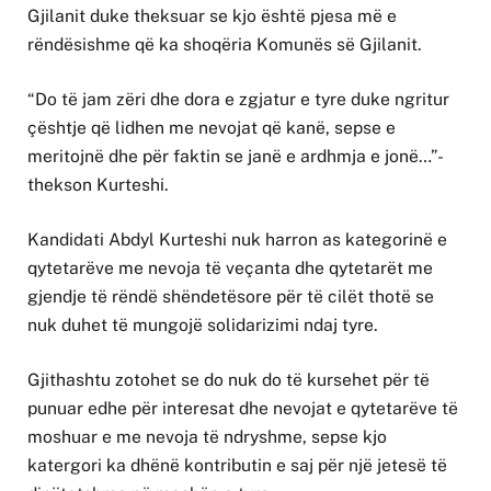
Gjilanit duke theksuar se kjo është pjesa më e
rëndësishme që ka shoqëria Komunës së Gjilanit.
“Do të jam zëri dhe dora e zgjatur e tyre duke ngritur
çështje që lidhen me nevojat që kanë, sepse e
meritojnë dhe për faktin se janë e ardhmja e jonë…”-
thekson Kurteshi.
Kandidati Abdyl Kurteshi nuk harron as kategorinë e
qytetarëve me nevoja të veçanta dhe qytetarët me
gjendje të rëndë shëndetësore për të cilët thotë se
nuk duhet të mungojë solidarizimi ndaj tyre.
Gjithashtu zotohet se do nuk do të kursehet për të
punuar edhe për interesat dhe nevojat e qytetarëve të
moshuar e me nevoja të ndryshme, sepse kjo
katergori ka dhënë kontributin e saj për një jetesë të