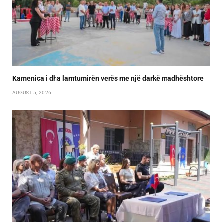
Kamenica i dha lamtumirën verës me një darkë madhështore
AUGUST 5, 2026