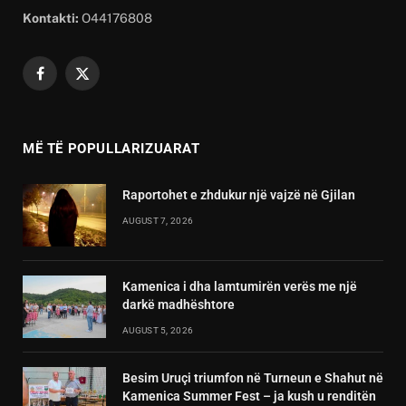
Kontakti:
O44176808
Facebook
X
(Twitter)
MË TË POPULLARIZUARAT
Raportohet e zhdukur një vajzë në Gjilan
AUGUST 7, 2026
Kamenica i dha lamtumirën verës me një
darkë madhështore
AUGUST 5, 2026
Besim Uruçi triumfon në Turneun e Shahut në
Kamenica Summer Fest – ja kush u renditën