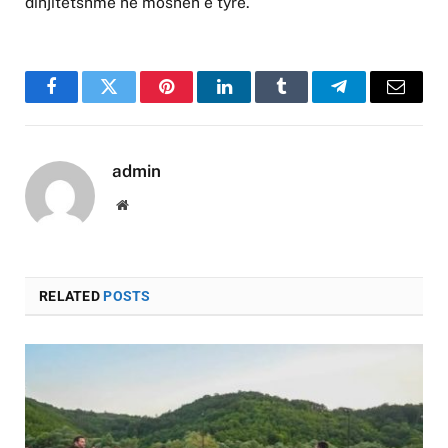
dinjitetshme në moshën e tyre.
Facebook
Twitter
Pinterest
LinkedIn
Tumblr
Telegram
Email
admin
Website
RELATED
POSTS