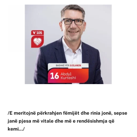
/E meritojnë përkrahjen fëmijët dhe rinia jonë, sepse
janë pjesa më vitale dhe më e rendësishmja që
kemi…/