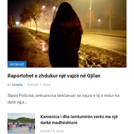
KRONIKË
Raportohet e zhdukur një vajzë në Gjilan
BY
ADMIN
AUGUST 7, 2026
Sipas Policisë, ankuesi ka deklaruar se vajza e tij e mitur ka
dalë nga…
Kamenica i dha lamtumirën verës me një
darkë madhështore
AUGUST 5, 2026