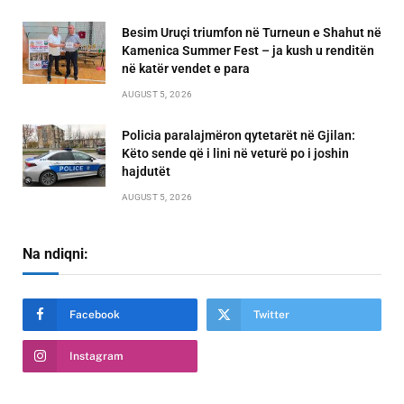
Besim Uruçi triumfon në Turneun e Shahut në
Kamenica Summer Fest – ja kush u renditën
në katër vendet e para
AUGUST 5, 2026
Policia paralajmëron qytetarët në Gjilan:
Këto sende që i lini në veturë po i joshin
hajdutët
AUGUST 5, 2026
Na ndiqni:
Facebook
Twitter
Instagram