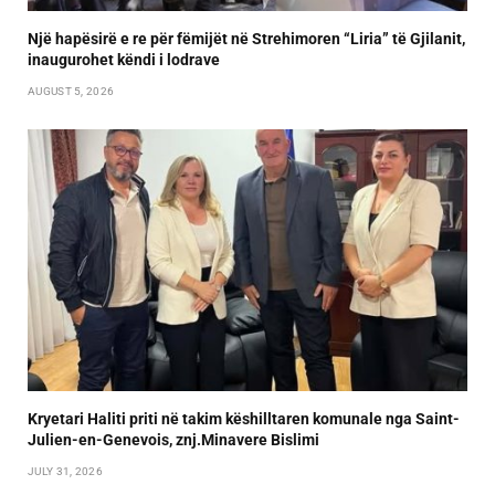
Një hapësirë e re për fëmijët në Strehimoren “Liria” të Gjilanit,
inaugurohet këndi i lodrave
AUGUST 5, 2026
Kryetari Haliti priti në takim këshilltaren komunale nga Saint-
Julien-en-Genevois, znj.Minavere Bislimi
JULY 31, 2026