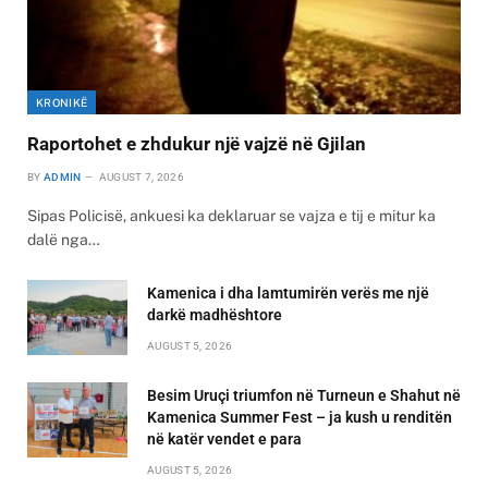
KRONIKË
Raportohet e zhdukur një vajzë në Gjilan
BY
ADMIN
AUGUST 7, 2026
Sipas Policisë, ankuesi ka deklaruar se vajza e tij e mitur ka
dalë nga…
Kamenica i dha lamtumirën verës me një
darkë madhështore
AUGUST 5, 2026
Besim Uruçi triumfon në Turneun e Shahut në
Kamenica Summer Fest – ja kush u renditën
në katër vendet e para
AUGUST 5, 2026