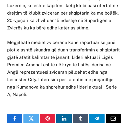
Luzernin, ku është kapiten i këtij klubi pasi ofertat në
drejtim të klubit zviceran për shqiptarin ka me bollëk.
20-vjeçari ka zhvilluar 15 ndeshje në Superligën e
Zvicrës ku ka bërë edhe katër asistime.
Megjithatë mediet zvicerane kanë raportuar se janë
plot gjashtë skuadra që duan transferimin e shqiptarit
gjatë afatit kalimtar të janarit. Lideri aktual i Ligës
Premier, Arsenal është në krye të listës, derisa në
Angli reprezentuesi zviceran pëlqehet edhe nga
Leicester City. Interesim për talentin me prejardhje
nga Kumanova ka shprehur edhe lideri aktual i Serie
A, Napoli.
Facebook
Twitter
Pinterest
LinkedIn
Tumblr
Telegram
Email