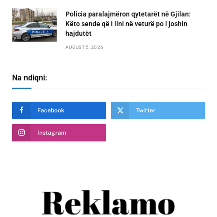
Policia paralajmëron qytetarët në Gjilan:
Këto sende që i lini në veturë po i joshin
hajdutët
AUGUST 5, 2026
Na ndiqni:
Facebook
Twitter
Instagram