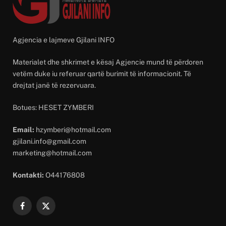
Agjencia e lajmeve Gjilani INFO
Materialet dhe shkrimet e kësaj Agjencie mund të përdoren
vetëm duke iu referuar qartë burimit të informacionit. Të
drejtat janë të rezervuara.
Botues: HESET ZYMBERI
Email:
hzymberi@hotmail.com
gjilani.info@gmail.com
marketing@hotmail.com
Kontakti:
O44176808
Facebook
X
(Twitter)