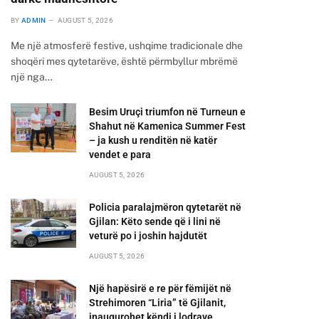
BY
ADMIN
AUGUST 5, 2026
Me një atmosferë festive, ushqime tradicionale dhe
shoqëri mes qytetarëve, është përmbyllur mbrëmë
një nga…
Besim Uruçi triumfon në Turneun e
Shahut në Kamenica Summer Fest
– ja kush u renditën në katër
vendet e para
AUGUST 5, 2026
Policia paralajmëron qytetarët në
Gjilan: Këto sende që i lini në
veturë po i joshin hajdutët
AUGUST 5, 2026
Një hapësirë e re për fëmijët në
Strehimoren “Liria” të Gjilanit,
inaugurohet këndi i lodrave