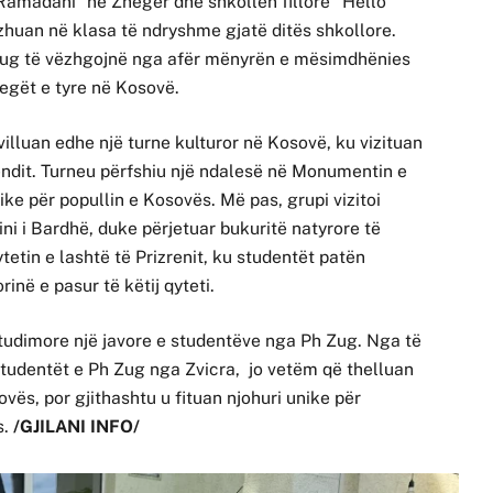
m Ramadani” në Zheger dhe shkollën fillore “Hello
huan në klasa të ndryshme gjatë ditës shkollore.
Zug të vëzhgojnë nga afër mënyrën e mësimdhënies
egët e tyre në Kosovë.
illuan edhe një turne kulturor në Kosovë, ku vizituan
endit. Turneu përfshiu një ndalesë në Monumentin e
ike për popullin e Kosovës. Më pas, grupi vizitoi
ini i Bardhë, duke përjetuar bukuritë natyrore të
tetin e lashtë të Prizrenit, ku studentët patën
inë e pasur të këtij qyteti.
studimore një javore e studentëve nga Ph Zug. Nga të
 studentët e Ph Zug nga Zvicra, jo vetëm që thelluan
ovës, por gjithashtu u fituan njohuri unike për
s.
/GJILANI INFO/