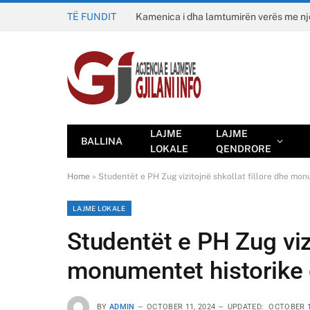
TË FUNDIT
Kamenica i dha lamtumirën verës me n
LAJME
LAJME
BALLINA
LOKALE
QENDRORE
Home
»
Studentët e PH Zug vizitojnë shkollat fillore dhe mon
LAJME LOKALE
Studentët e PH Zug vizi
monumentet historike 
BY
ADMIN
OCTOBER 11, 2024
UPDATED:
OCTOBER 1