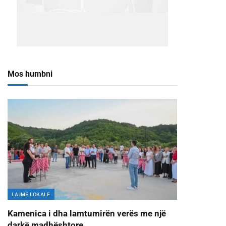
Mos humbni
LAJME LOKALE
Kamenica i dha lamtumirën verës me një
darkë madhështore