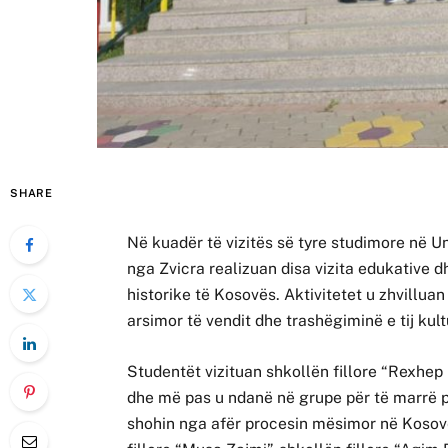
SHARE
Në kuadër të vizitës së tyre studimore në U
nga Zvicra realizuan disa vizita edukative 
historike të Kosovës. Aktivitetet u zhvillua
arsimor të vendit dhe trashëgiminë e tij kult
Studentët vizituan shkollën fillore “Rexhep E
dhe më pas u ndanë në grupe për të marrë p
shohin nga afër procesin mësimor në Kosovë