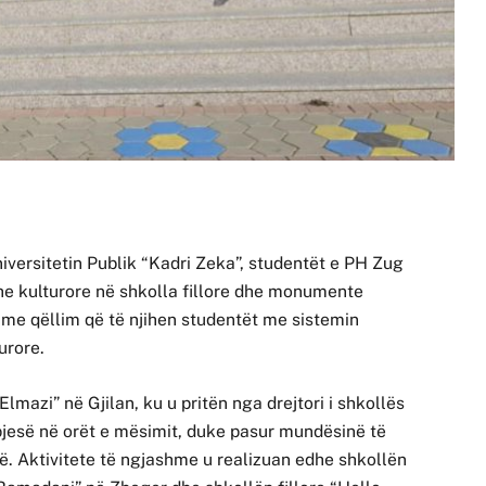
niversitetin Publik “Kadri Zeka”, studentët e PH Zug
dhe kulturore në shkolla fillore dhe monumente
n me qëllim që të njihen studentët me sistemin
urore.
lmazi” në Gjilan, ku u pritën nga drejtori i shkollës
jesë në orët e mësimit, duke pasur mundësinë të
. Aktivitete të ngjashme u realizuan edhe shkollën