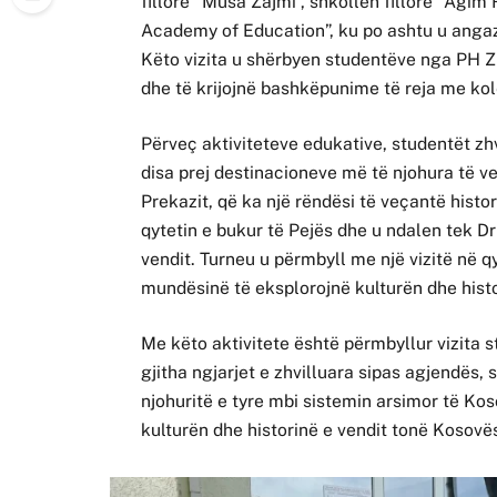
fillore “Musa Zajmi”, shkollën fillore “Agi
Academy of Education”, ku po ashtu u angaz
Këto vizita u shërbyen studentëve nga PH 
dhe të krijojnë bashkëpunime të reja me kol
Përveç aktiviteteve edukative, studentët zhv
disa prej destinacioneve më të njohura të v
Prekazit, që ka një rëndësi të veçantë histor
qytetin e bukur të Pejës dhe u ndalen tek Dr
vendit. Turneu u përmbyll me një vizitë në qy
mundësinë të eksplorojnë kulturën dhe histor
Me këto aktivitete është përmbyllur vizita 
gjitha ngjarjet e zhvilluara sipas agjendës,
njohuritë e tyre mbi sistemin arsimor të Kos
kulturën dhe historinë e vendit tonë Kosovë