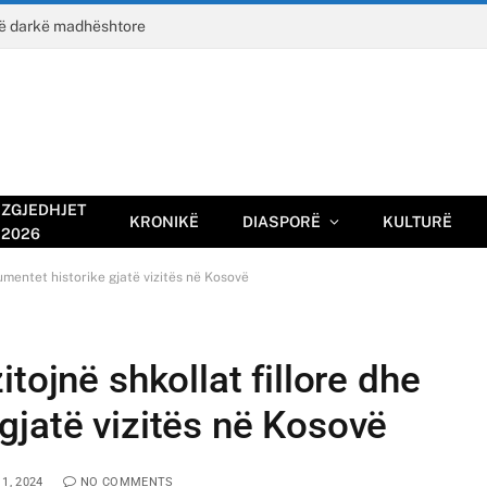
jë darkë madhështore
ZGJEDHJET
KRONIKË
DIASPORË
KULTURË
2026
umentet historike gjatë vizitës në Kosovë
tojnë shkollat fillore dhe
gjatë vizitës në Kosovë
1, 2024
NO COMMENTS