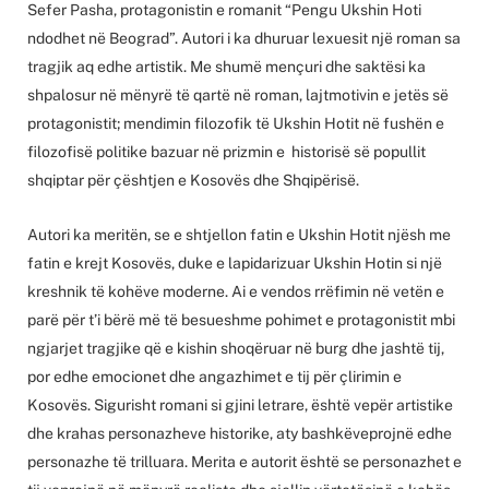
Sefer Pasha, protagonistin e romanit “Pengu Ukshin Hoti
ndodhet në Beograd”. Autori i ka dhuruar lexuesit një roman sa
tragjik aq edhe artistik. Me shumë mençuri dhe saktësi ka
shpalosur në mënyrë të qartë në roman, lajtmotivin e jetës së
protagonistit; mendimin filozofik të Ukshin Hotit në fushën e
filozofisë politike bazuar në prizmin e historisë së popullit
shqiptar për çështjen e Kosovës dhe Shqipërisë.
Autori ka meritën, se e shtjellon fatin e Ukshin Hotit njësh me
fatin e krejt Kosovës, duke e lapidarizuar Ukshin Hotin si një
kreshnik të kohëve moderne. Ai e vendos rrëfimin në vetën e
parë për t’i bërë më të besueshme pohimet e protagonistit mbi
ngjarjet tragjike që e kishin shoqëruar në burg dhe jashtë tij,
por edhe emocionet dhe angazhimet e tij për çlirimin e
Kosovës. Sigurisht romani si gjini letrare, është vepër artistike
dhe krahas personazheve historike, aty bashkëveprojnë edhe
personazhe të trilluara. Merita e autorit është se personazhet e