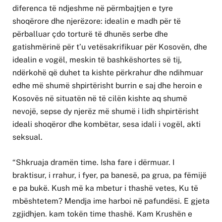
diferenca të ndjeshme në përmbajtjen e tyre
shoqërore dhe njerëzore: idealin e madh për të
përballuar çdo torturë të dhunës serbe dhe
gatishmërinë për t’u vetësakrifikuar për Kosovën, dhe
idealin e vogël, meskin të bashkëshortes së tij,
ndërkohë që duhet ta kishte përkrahur dhe ndihmuar
edhe më shumë shpirtërisht burrin e saj dhe heroin e
Kosovës në situatën në të cilën kishte aq shumë
nevojë, sepse dy njerëz më shumë i lidh shpirtërisht
ideali shoqëror dhe kombëtar, sesa idali i vogël, akti
seksual.
“Shkruaja dramën time. Isha fare i dërmuar. I
braktisur, i rrahur, i fyer, pa banesë, pa grua, pa fëmijë
e pa bukë. Kush më ka mbetur i thashë vetes, Ku të
mbështetem? Mendja ime harboi në pafundësi. E gjeta
zgjidhjen. kam tokën time thashë. Kam Krushën e