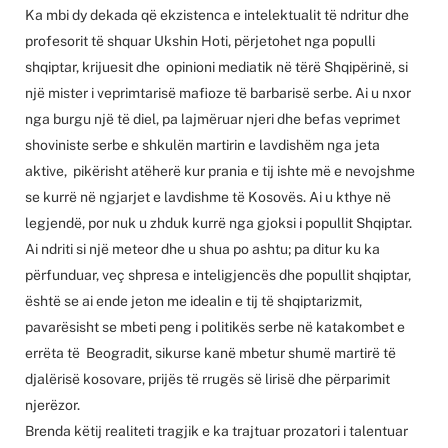
Ka mbi dy dekada që ekzistenca e intelektualit të ndritur dhe
profesorit të shquar Ukshin Hoti, përjetohet nga populli
shqiptar, krijuesit dhe opinioni mediatik në tërë Shqipërinë, si
një mister i veprimtarisë mafioze të barbarisë serbe. Ai u nxor
nga burgu një të diel, pa lajmëruar njeri dhe befas veprimet
shoviniste serbe e shkulën martirin e lavdishëm nga jeta
aktive, pikërisht atëherë kur prania e tij ishte më e nevojshme
se kurrë në ngjarjet e lavdishme të Kosovës. Ai u kthye në
legjendë, por nuk u zhduk kurrë nga gjoksi i popullit Shqiptar.
Ai ndriti si një meteor dhe u shua po ashtu; pa ditur ku ka
përfunduar, veç shpresa e inteligjencës dhe popullit shqiptar,
është se ai ende jeton me idealin e tij të shqiptarizmit,
pavarësisht se mbeti peng i politikës serbe në katakombet e
errëta të Beogradit, sikurse kanë mbetur shumë martirë të
djalërisë kosovare, prijës të rrugës së lirisë dhe përparimit
njerëzor.
Brenda këtij realiteti tragjik e ka trajtuar prozatori i talentuar