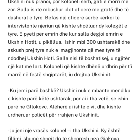
Ukshini nuk pranoi, por koloneli serb, gati e morri me
zor. Salla ishte mbushur plot oficerë me gratë dhe të
dashurat e tyre. Befas një oficere serbe kërkoi të
intervistonte njeriun që kishte shpëtuar dy kolegët e
tyre. E pyeti për emrin dhe kur salla dëgjoi emrin e
Ukshin Hotit, u pikëllua. Ishin mbi 300 ushtarakë dhe
askush prej tyre nuk e imagjinonte që mes tyre të
ndodhej Ukshin Hoti. Salla nisi të boshatisej, u ngjitën
një kat më lart. Koloneli që kishte dhënë urdhrin për t’i
marrë në festë shqiptarët, iu drejtua Ukshinit:
-Ku jemi parë bashkë? Ukshini nuk e mbante mend ku
e kishte parë këtë ushtarak, por ai i tha vetë, se ishin
parë në Gllokovc. Atëherë ai ishte civil dhe kishte
urdhëruar policët për rrahjen e Ukshinit.
-Ju jeni një vrasës kolonel – i tha Ukshini. Ky është
fillimi, shumë shpejt do të shporesh nga Gjakova,