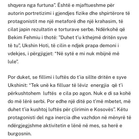
shqyera nga furtuna”. Është e mjaftueshme për
autorin portretizimi i gjendjes fizike dhe shpirtërore të
protagonistit me një metaforë dhe një krahasim, të
cilat japin rezultatin e torturave serbe. Ndërkohë që
Bekim Fehmiu i thotë: ”Duhet t’u kthejmë dritën syve
të tu”, Ukshin Hoti, të cilin e ndjek prapa demoni i
vdekjes, i përgjigjet: “Në sytë e mi nuk mbijnë më
lule”.
Por duket, se fillimi i luftës do t’ia sillte dritën e syve
Ukshinit: “Tek unë ka filluar të lëviz energjia që t’i
përkushtohem luftës e cila po agon. Nuk e di sa kohë
do më lërë serbi. Por edhe një ditë po t’më mbetet, më
duhet t’ia kushtoj luftës për çlirimin e Kosovës”. Këtu
protagonisti del nga inercia dhe vazhdon në mënyrë të
ndërgjegjshme aktivitetin e lënë në mes, sa herë e
burgosnin.