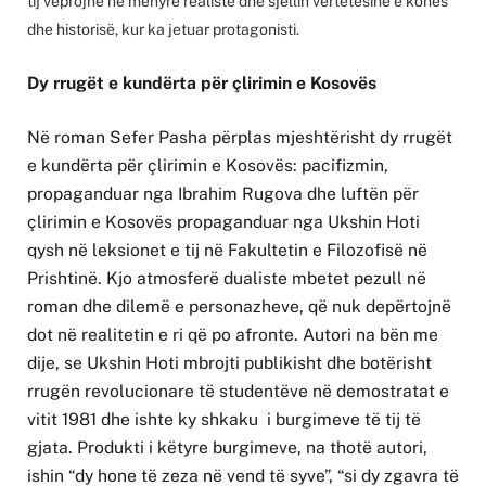
tij veprojnë në mënyrë realiste dhe sjellin vërtetësinë e kohës
dhe historisë, kur ka jetuar protagonisti.
Dy rrugët e kundërta për çlirimin e Kosovës
Në roman Sefer Pasha përplas mjeshtërisht dy rrugët
e kundërta për çlirimin e Kosovës: pacifizmin,
propaganduar nga Ibrahim Rugova dhe luftën për
çlirimin e Kosovës propaganduar nga Ukshin Hoti
qysh në leksionet e tij në Fakultetin e Filozofisë në
Prishtinë. Kjo atmosferë dualiste mbetet pezull në
roman dhe dilemë e personazheve, që nuk depërtojnë
dot në realitetin e ri që po afronte. Autori na bën me
dije, se Ukshin Hoti mbrojti publikisht dhe botërisht
rrugën revolucionare të studentëve në demostratat e
vitit 1981 dhe ishte ky shkaku i burgimeve të tij të
gjata. Produkti i këtyre burgimeve, na thotë autori,
ishin “dy hone të zeza në vend të syve”, “si dy zgavra të