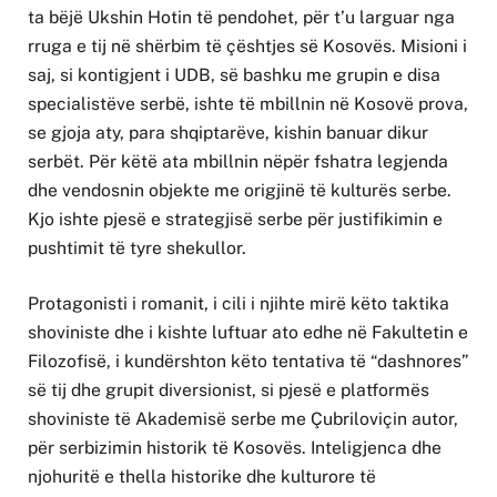
ta bëjë Ukshin Hotin të pendohet, për t’u larguar nga
rruga e tij në shërbim të çështjes së Kosovës. Misioni i
saj, si kontigjent i UDB, së bashku me grupin e disa
specialistëve serbë, ishte të mbillnin në Kosovë prova,
se gjoja aty, para shqiptarëve, kishin banuar dikur
serbët. Për këtë ata mbillnin nëpër fshatra legjenda
dhe vendosnin objekte me origjinë të kulturës serbe.
Kjo ishte pjesë e strategjisë serbe për justifikimin e
pushtimit të tyre shekullor.
Protagonisti i romanit, i cili i njihte mirë këto taktika
shoviniste dhe i kishte luftuar ato edhe në Fakultetin e
Filozofisë, i kundërshton këto tentativa të “dashnores”
së tij dhe grupit diversionist, si pjesë e platformës
shoviniste të Akademisë serbe me Çubriloviçin autor,
për serbizimin historik të Kosovës. Inteligjenca dhe
njohuritë e thella historike dhe kulturore të