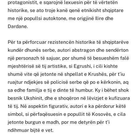
protagonistit, e sqarojnë lexuesin për të vërtetën
historike, se ato troje kanë qenë etnikisht shqiptare
me një popullsi autoktone, me origjinë Ilire dhe
Dardane.
Për ta përforcuar rezistencën historike të shqiptarëve
kundër dhunës serbe, autori abstragon dhe sendërton
një personazh të sajuar, por shumë të besueshëm falë
mjeshtërisë së tij artistike, si Egrushi, i cili kishte
shumë vite që jetonte në shpellat e Krushës, për t’iu
ruajtur ndjekjes së policisë serbe që po e kërkonin, aq
sa edhe familja e tij e dinte të humbur. Ky i bëhet shok
besnik Ukshinit, dhe e shoqëron në lëvizjet e kufizuara
të tij. Në aspektin figurativ, autori e ka përdorur këtë
simbol, si përfaqësuesin e popullit të Kosovës, e cila
jetonte burgun e madh, por me detyrën për t’i
ndihmuar bijtë e vet.