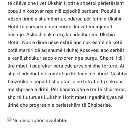
të cilëve dhe i vet Ukshin Hotit e shpëtoi përjetësisht
popullin kosovar nga një zgjedhë barbare. Populli e
gëzon lirinë e shumëpritur, ndërsa për fatin e Ukshin
Hotit të porsadalë nga burgu, ka vetëm mjegull,
heshtje. Askush nuk e di ç’ka ndodhur me Ukshin
Hotin. Nuk e dimë nëse është apo nuk është në këtë
botë martiri që aq shumë i duhej Kosovës, apo serbët
e kanë zhdukur sapo e nxorën nga burgu. Shpirti i tij i
lirë mbeti i paprekur para çdo presioni dhe torture. Ai
shpirt ndodhet në kumtet që ka lënë, në librat ‘Çështja
filozofike e popullit shqiptar” e në letrat e tij shkruar
me shpresa e dritë. Për konstruktin e rrallë shpirtëror,
shpirti fluturues i Ukshin Hotit mbeti ngadhënjyes në
lirinë dhe progresin e përjetshëm të Shqipërisë.