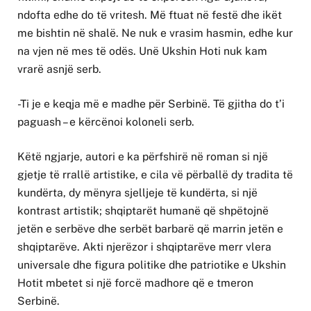
ndofta edhe do të vritesh. Më ftuat në festë dhe ikët
me bishtin në shalë. Ne nuk e vrasim hasmin, edhe kur
na vjen në mes të odës. Unë Ukshin Hoti nuk kam
vrarë asnjë serb.
-Ti je e keqja më e madhe për Serbinë. Të gjitha do t’i
paguash – e kërcënoi koloneli serb.
Këtë ngjarje, autori e ka përfshirë në roman si një
gjetje të rrallë artistike, e cila vë përballë dy tradita të
kundërta, dy mënyra sjelljeje të kundërta, si një
kontrast artistik; shqiptarët humanë që shpëtojnë
jetën e serbëve dhe serbët barbarë që marrin jetën e
shqiptarëve. Akti njerëzor i shqiptarëve merr vlera
universale dhe figura politike dhe patriotike e Ukshin
Hotit mbetet si një forcë madhore që e tmeron
Serbinë.