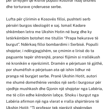
për urrejtjen që kishte populli kosovar ndaj dhunës
dhe torturave çnderuese serbe.
Lufta për çlirimin e Kosovës filloi, pushteti serb
përsëri burgos ideologët e saj. Ismail Kadare
shkëmben letra me Ukshin Hotin në burg dhe ky
letërkëmbim botohet me titullin “Prapa hekurave të
burgut”. Ndërkaq filloi bombardimi i Serbisë. Populli
shqiptar, i ndërgjegjshëm, se çmimin e lirisë do ta
paguante tepër shtrenjtë, pranoi flijimin si rrallëkush
në kronikën e njerëzimit. Dramën e përjetuan të gjithë,
por shumëfish e përjetuan ata që ishin lidhur në
pranga në burgjet serbe. Pranë Ukshin Hotit, autori
me shumë domethënie vendos një serb i burgosur për
vjedhje mushkash dhe Gjonin një shqiptar nga Labëria,
me të cilin edhe këndonin labçe. Shoku i burgut nga
Labëria afirmon një nga vlerat e rralla shpirtërore të
Ukshin Hotit: “Ti profesor tek njerëzit shpërndan