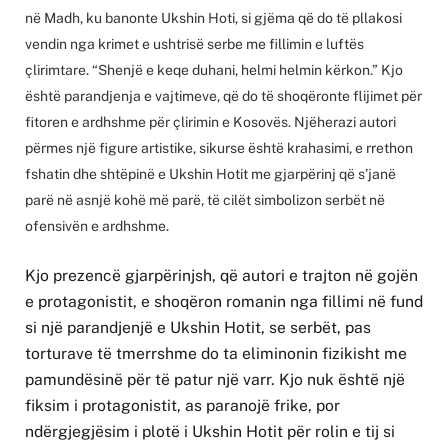
në Madh, ku banonte Ukshin Hoti, si gjëma që do të pllakosi
vendin nga krimet e ushtrisë serbe me fillimin e luftës
çlirimtare. “Shenjë e keqe duhani, helmi helmin kërkon.” Kjo
është parandjenja e vajtimeve, që do të shoqëronte flijimet për
fitoren e ardhshme për çlirimin e Kosovës. Njëherazi autori
përmes një figure artistike, sikurse është krahasimi, e rrethon
fshatin dhe shtëpinë e Ukshin Hotit me gjarpërinj që s’janë
parë në asnjë kohë më parë, të cilët simbolizon serbët në
ofensivën e ardhshme.
Kjo prezencë gjarpërinjsh, që autori e trajton në gojën
e protagonistit, e shoqëron romanin nga fillimi në fund
si një parandjenjë e Ukshin Hotit, se serbët, pas
torturave të tmerrshme do ta eliminonin fizikisht me
pamundësinë për të patur një varr. Kjo nuk është një
fiksim i protagonistit, as paranojë frike, por
ndërgjegjësim i plotë i Ukshin Hotit për rolin e tij si