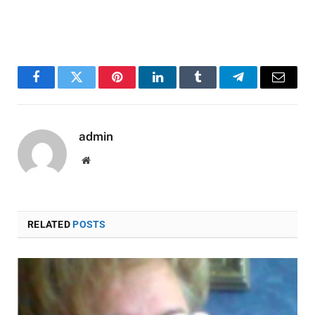
Facebook
Twitter
Pinterest
LinkedIn
Tumblr
Telegram
Email
admin
Website
RELATED
POSTS