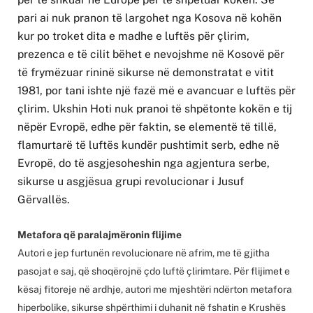
pari ai nuk pranon të largohet nga Kosova në kohën
kur po troket dita e madhe e luftës për çlirim,
prezenca e të cilit bëhet e nevojshme në Kosovë për
të frymëzuar rininë sikurse në demonstratat e vitit
1981, por tani ishte një fazë më e avancuar e luftës për
çlirim. Ukshin Hoti nuk pranoi të shpëtonte kokën e tij
nëpër Evropë, edhe për faktin, se elementë të tillë,
flamurtarë të luftës kundër pushtimit serb, edhe në
Evropë, do të asgjesoheshin nga agjentura serbe,
sikurse u asgjësua grupi revolucionar i Jusuf
Gërvallës.
Metafora që paralajmëronin flijime
Autori e jep furtunën revolucionare në afrim, me të gjitha
pasojat e saj, që shoqërojnë çdo luftë çlirimtare. Për flijimet e
kësaj fitoreje në ardhje, autori me mjeshtëri ndërton metafora
hiperbolike, sikurse shpërthimi i duhanit në fshatin e Krushës