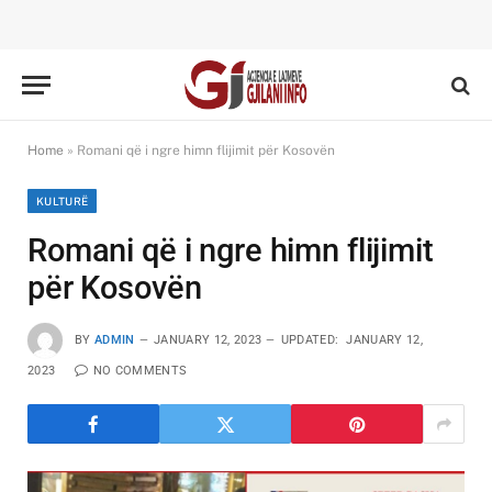
Home
»
Romani që i ngre himn flijimit për Kosovën
KULTURË
Romani që i ngre himn flijimit
për Kosovën
BY
ADMIN
JANUARY 12, 2023
UPDATED:
JANUARY 12,
2023
NO COMMENTS