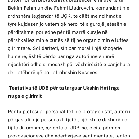
Bekim Fehmiun dhe Fehmi Lladrovcin, komandantin e
ardhshëm legjendar të UÇK, të cilët me ndihmat e
tyre kujdesen jo vetëm që heroi të sigurojë jetesën e
përditshme, por edhe për të marrë kurajë në
përshkallëzimin e punës së tij në organizimin e luftës
çlirimtare. Solidariteti, si tipar moral i një shoqërie
humane, është përdoruar nga autori me shumë
mjeshtëri edhe si mesazh për vështirësitë e panjohura
deri atëherë që po i afroheshin Kosovës.
Tentativa të UDB për ta larguar Ukshin Hoti nga
rruga e çlirimit
Për ta plotësuar personalitetin e protagonistit, autori i
përqas atij një personazh tjetër, një ish të dashurën e
tij të dikurshme, agjente e UDB-së, e cila përmes
provokacioneve dhe ndërhyrjeve sentimentale, tenton