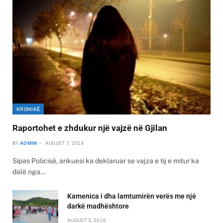
KRONIKË
Raportohet e zhdukur një vajzë në Gjilan
BY
ADMIN
AUGUST 7, 2026
Sipas Policisë, ankuesi ka deklaruar se vajza e tij e mitur ka
dalë nga…
Kamenica i dha lamtumirën verës me një
darkë madhështore
AUGUST 5, 2026