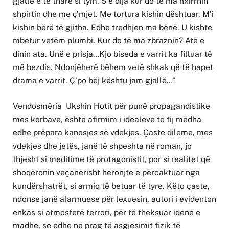
gjallë e të tharë si tym. S’e dija kur do të ma nxirrnin
shpirtin dhe me ç’mjet. Me tortura kishin dështuar. M’i
kishin bërë të gjitha. Edhe tredhjen ma bënë. U kishte
mbetur vetëm plumbi. Kur do të ma zbraznin? Atë e
dinin ata. Unë e prisja…Kjo biseda e varrit ka filluar të
më bezdis. Ndonjëherë bëhem vetë shkak që të hapet
drama e varrit. Ç’po bëj kështu jam gjallë…”
Vendosmëria Ukshin Hotit për punë propagandistike
mes korbave, është afirmim i idealeve të tij mëdha
edhe prëpara kanosjes së vdekjes. Çaste dileme, mes
vdekjes dhe jetës, janë të shpeshta në roman, jo
thjesht si meditime të protagonistit, por si realitet që
shoqëronin veçanërisht heronjtë e përcaktuar nga
kundërshatrët, si armiq të betuar të tyre. Këto çaste,
ndonse janë alarmuese për lexuesin, autori i evidenton
enkas si atmosferë terrori, për të theksuar idenë e
madhe, se edhe në prag të asgjesimit fizik të