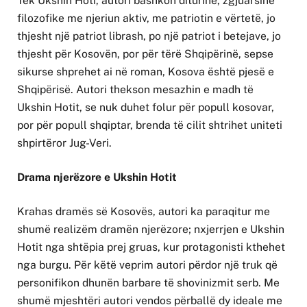
Tek Ukshin Hoti, autori bashkon diturinë, zgjuarsinë
filozofike me njeriun aktiv, me patriotin e vërtetë, jo
thjesht një patriot librash, po një patriot i betejave, jo
thjesht për Kosovën, por për tërë Shqipërinë, sepse
sikurse shprehet ai në roman, Kosova është pjesë e
Shqipërisë. Autori thekson mesazhin e madh të
Ukshin Hotit, se nuk duhet folur për popull kosovar,
por për popull shqiptar, brenda të cilit shtrihet uniteti
shpirtëror Jug-Veri.
Drama njerëzore e Ukshin Hotit
Krahas dramës së Kosovës, autori ka paraqitur me
shumë realizëm dramën njerëzore; nxjerrjen e Ukshin
Hotit nga shtëpia prej gruas, kur protagonisti kthehet
nga burgu. Për këtë veprim autori përdor një truk që
personifikon dhunën barbare të shovinizmit serb. Me
shumë mjeshtëri autori vendos përballë dy ideale me