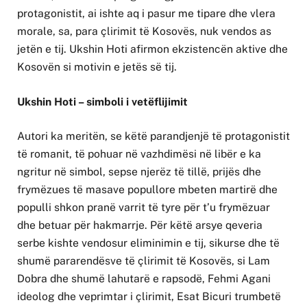
protagonistit, ai ishte aq i pasur me tipare dhe vlera
morale, sa, para çlirimit të Kosovës, nuk vendos as
jetën e tij. Ukshin Hoti afirmon ekzistencën aktive dhe
Kosovën si motivin e jetës së tij.
Ukshin Hoti – simboli i vetëflijimit
Autori ka meritën, se këtë parandjenjë të protagonistit
të romanit, të pohuar në vazhdimësi në libër e ka
ngritur në simbol, sepse njerëz të tillë, prijës dhe
frymëzues të masave popullore mbeten martirë dhe
populli shkon pranë varrit të tyre për t’u frymëzuar
dhe betuar për hakmarrje. Për këtë arsye qeveria
serbe kishte vendosur eliminimin e tij, sikurse dhe të
shumë pararendësve të çlirimit të Kosovës, si Lam
Dobra dhe shumë lahutarë e rapsodë, Fehmi Agani
ideolog dhe veprimtar i çlirimit, Esat Bicuri trumbetë