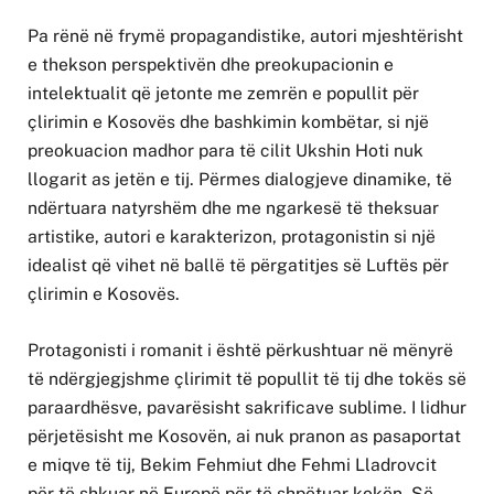
Pa rënë në frymë propagandistike, autori mjeshtërisht
e thekson perspektivën dhe preokupacionin e
intelektualit që jetonte me zemrën e popullit për
çlirimin e Kosovës dhe bashkimin kombëtar, si një
preokuacion madhor para të cilit Ukshin Hoti nuk
llogarit as jetën e tij. Përmes dialogjeve dinamike, të
ndërtuara natyrshëm dhe me ngarkesë të theksuar
artistike, autori e karakterizon, protagonistin si një
idealist që vihet në ballë të përgatitjes së Luftës për
çlirimin e Kosovës.
Protagonisti i romanit i është përkushtuar në mënyrë
të ndërgjegjshme çlirimit të popullit të tij dhe tokës së
paraardhësve, pavarësisht sakrificave sublime. I lidhur
përjetësisht me Kosovën, ai nuk pranon as pasaportat
e miqve të tij, Bekim Fehmiut dhe Fehmi Lladrovcit
për të shkuar në Europë për të shpëtuar kokën. Së