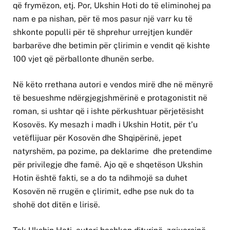
që frymëzon, etj. Por, Ukshin Hoti do të eliminohej pa
nam e pa nishan, për të mos pasur një varr ku të
shkonte populli për të shprehur urrejtjen kundër
barbarëve dhe betimin për çlirimin e vendit që kishte
100 vjet që përballonte dhunën serbe.
Në këto rrethana autori e vendos mirë dhe në mënyrë
të besueshme ndërgjegjshmërinë e protagonistit në
roman, si ushtar që i ishte përkushtuar përjetësisht
Kosovës. Ky mesazh i madh i Ukshin Hotit, për t’u
vetëflijuar për Kosovën dhe Shqipërinë, jepet
natyrshëm, pa pozime, pa deklarime dhe pretendime
për privilegje dhe famë. Ajo që e shqetëson Ukshin
Hotin është fakti, se a do ta ndihmojë sa duhet
Kosovën në rrugën e çlirimit, edhe pse nuk do ta
shohë dot ditën e lirisë.