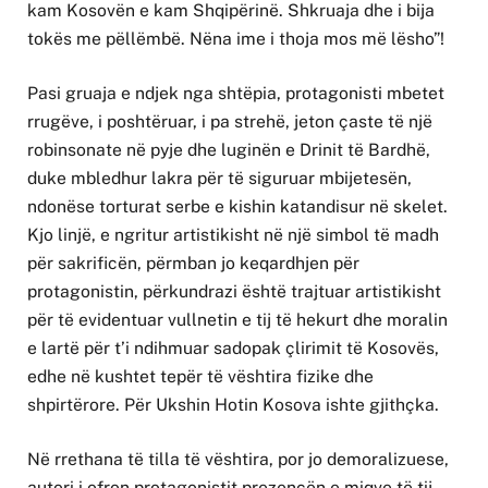
kam Kosovën e kam Shqipërinë. Shkruaja dhe i bija
tokës me pëllëmbë. Nëna ime i thoja mos më lësho”!
Pasi gruaja e ndjek nga shtëpia, protagonisti mbetet
rrugëve, i poshtëruar, i pa strehë, jeton çaste të një
robinsonate në pyje dhe luginën e Drinit të Bardhë,
duke mbledhur lakra për të siguruar mbijetesën,
ndonëse torturat serbe e kishin katandisur në skelet.
Kjo linjë, e ngritur artistikisht në një simbol të madh
për sakrificën, përmban jo keqardhjen për
protagonistin, përkundrazi është trajtuar artistikisht
për të evidentuar vullnetin e tij të hekurt dhe moralin
e lartë për t’i ndihmuar sadopak çlirimit të Kosovës,
edhe në kushtet tepër të vështira fizike dhe
shpirtërore. Për Ukshin Hotin Kosova ishte gjithçka.
Në rrethana të tilla të vështira, por jo demoralizuese,
autori i ofron protagonistit prezencën e miqve të tij