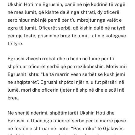
Ukshin Hoti me Egrushin, panë në një kodrinë të vogël
në mes lumit, që kishte dalë nga shtrati, dy oficerë
serb hipur mbi një pemë për t’u mbrojtur nga valët e
egra të lumit. Oficerët serbë, që kishin dalë në natyrë
për një festë, prisnin në breg të lumit fatin e kolegëve
të tyre.
Egrushi zhvesh rrobat dhe u hodh në lumë për t’i
shpëtuar oficerët serbë që po rrezikoheshin. Motivimi i
Egrushit ishte: “Le ta marrin vesh serbët se kush jemi
ne shqiptarët”. Egrushi shpëtoi njërin, u fut përsëri në
lumë, mori dhe oficerin tjetër në shpinë dhe e solli në
breg.
Në shenjë nderimi, shpëtimtarët Ukshin Hoti dhe
Egrushi, u ftuan nga oficerët serbë për të marrë pjesë
në festën e shtruar në hotel “Pashtriku” të Gjakovës.