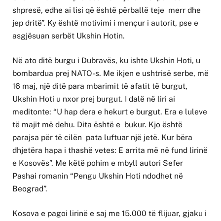
shpresë, edhe ai lisi që është përballë teje merr dhe
jep dritë”. Ky është motivimi i mençur i autorit, pse e
asgjësuan serbët Ukshin Hotin.
Në ato ditë burgu i Dubravës, ku ishte Ukshin Hoti, u
bombardua prej NATO-s. Me ikjen e ushtrisë serbe, më
16 maj, një ditë para mbarimit të afatit të burgut,
Ukshin Hoti u nxor prej burgut. I dalë në liri ai
meditonte: “U hap dera e hekurt e burgut. Era e luleve
të majit më dehu. Dita është e bukur. Kjo është
parajsa për të cilën pata luftuar një jetë. Kur bëra
dhjetëra hapa i thashë vetes: E arrita më në fund lirinë
e Kosovës”. Me këtë pohim e mbyll autori Sefer
Pashai romanin “Pengu Ukshin Hoti ndodhet në
Beograd”.
Kosova e pagoi lirinë e saj me 15.000 të flijuar, gjaku i