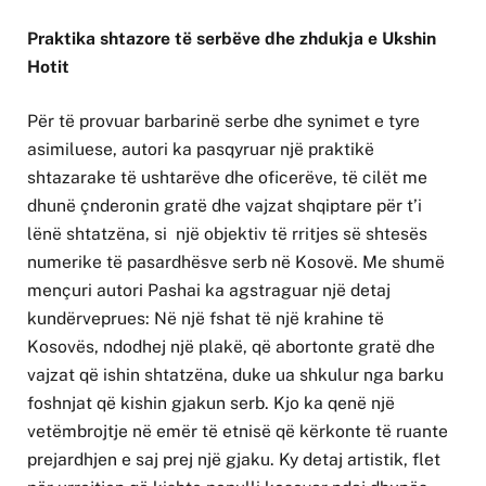
Praktika shtazore të serbëve dhe zhdukja e Ukshin
Hotit
Për të provuar barbarinë serbe dhe synimet e tyre
asimiluese, autori ka pasqyruar një praktikë
shtazarake të ushtarëve dhe oficerëve, të cilët me
dhunë çnderonin gratë dhe vajzat shqiptare për t’i
lënë shtatzëna, si një objektiv të rritjes së shtesës
numerike të pasardhësve serb në Kosovë. Me shumë
mençuri autori Pashai ka agstraguar një detaj
kundërveprues: Në një fshat të një krahine të
Kosovës, ndodhej një plakë, që abortonte gratë dhe
vajzat që ishin shtatzëna, duke ua shkulur nga barku
foshnjat që kishin gjakun serb. Kjo ka qenë një
vetëmbrojtje në emër të etnisë që kërkonte të ruante
prejardhjen e saj prej një gjaku. Ky detaj artistik, flet