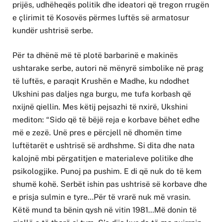
prijës, udhëheqës politik dhe ideatori që tregon rrugën
e çlirimit të Kosovës përmes luftës së armatosur
kundër ushtrisë serbe.
Për ta dhënë më të plotë barbarinë e makinës
ushtarake serbe, autori në mënyrë simbolike në prag
të luftës, e paraqit Krushën e Madhe, ku ndodhet
Ukshini pas daljes nga burgu, me tufa korbash që
nxijnë qiellin. Mes këtij pejsazhi të nxirë, Ukshini
mediton: “Sido që të bëjë reja e korbave bëhet edhe
më e zezë. Unë pres e përcjell në dhomën time
luftëtarët e ushtrisë së ardhshme. Si dita dhe nata
kalojnë mbi përgatitjen e materialeve politike dhe
psikologjike. Punoj pa pushim. E di që nuk do të kem
shumë kohë. Serbët ishin pas ushtrisë së korbave dhe
e prisja sulmin e tyre…Për të vrarë nuk më vrasin.
Këtë mund ta bënin qysh në vitin 1981…Më donin të