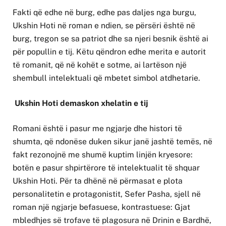
Fakti që edhe në burg, edhe pas daljes nga burgu,
Ukshin Hoti në roman e ndien, se përsëri është në
burg, tregon se sa patriot dhe sa njeri besnik është ai
për popullin e tij. Këtu qëndron edhe merita e autorit
të romanit, që në kohët e sotme, ai lartëson një
shembull intelektuali që mbetet simbol atdhetarie.
Ukshin Hoti demaskon xhelatin e tij
Romani është i pasur me ngjarje dhe histori të
shumta, që ndonëse duken sikur janë jashtë temës, në
fakt rezonojnë me shumë kuptim linjën kryesore:
botën e pasur shpirtërore të intelektualit të shquar
Ukshin Hoti. Për ta dhënë në përmasat e plota
personalitetin e protagonistit, Sefer Pasha, sjell në
roman një ngjarje befasuese, kontrastuese: Gjat
mbledhjes së trofave të plagosura në Drinin e Bardhë,