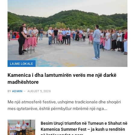
LAJME LOKALE
Kamenica i dha lamtumirën verës me një darkë
madhështore
BY
ADMIN
AUGUST 5, 2026
Me një atmosferë festive, ushqime tradicionale dhe shoqëri
mes qytetarëve, është përmbyllur mbrëmë një nga…
Besim Uruçi triumfon në Turneun e Shahut në
Kamenica Summer Fest – ja kush u renditën