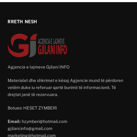
RRETH NESH
Agjencia e lajmeve Gjilani INFO
Materialet dhe shkrimet e kësaj Agjencie mund të përdoren
vetëm duke iu referuar qartë burimit të informacionit. Të
drejtat janë të rezervuara.
Botues: HESET ZYMBERI
Email:
hzymberi@hotmail.com
gjilani.info@gmail.com
marketing@hotmail.com