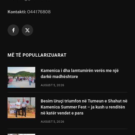
Kontakti:
O44176808
Facebook
X
(Twitter)
MË TË POPULLARIZUARAT
Kamenica i dha lamtumirën verës me një
darkë madhështore
AUGUST 5, 2026
Besim Uruçi triumfon në Turneun e Shahut në
Kamenica Summer Fest – ja kush u renditën
në katër vendet e para
AUGUST 5, 2026