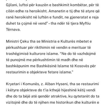
Gjilani, luftoi për kauzën e bashkimit kombëtar, për të
cilën edhe ra heroikisht. Amanetin e tij dhe të atyre që
ranë heroikisht në luftën e fundit, ne gjeneratat e reja
duhet ta çojmë në vend” – tha ndër të tjera Myftiu
Tërnava.
Ministri Çeku tha se Ministria e Kulturës mbetet e
përkushtuar për rikthimin në vendin e merituar të
trashëgimisë kulturore islame. “Ne do të vazhdojmë
të punojmë me përkushtimin të madh dhe në
bashkëpunim me Bashkësinë Islame të Kosovës për
restaurimin e objekteve fetare islame.”
Kryetari i Komunës, z. Alban Hyseni, tha se restaurimi
i këtyre objekteve do t’ia kthejë hijeshinë këtij vendi
dhe do ta bëjë atë qendër atraktive, ku qytetarët do ta
vizitojnë dhe do të njihen me historikun dhe kulturën e