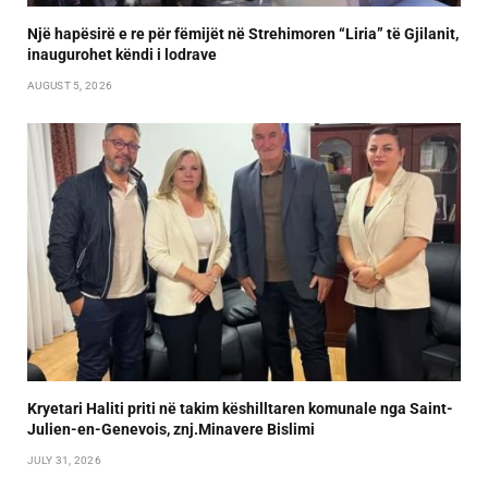
Një hapësirë e re për fëmijët në Strehimoren “Liria” të Gjilanit,
inaugurohet këndi i lodrave
AUGUST 5, 2026
Kryetari Haliti priti në takim këshilltaren komunale nga Saint-
Julien-en-Genevois, znj.Minavere Bislimi
JULY 31, 2026