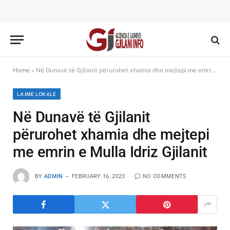
Home
»
Në Dunavë të Gjilanit përurohet xhamia dhe mejtepi me emrin e Mulla Idriz Gjilanit
LAJME LOKALE
Në Dunavë të Gjilanit
përurohet xhamia dhe mejtepi
me emrin e Mulla Idriz Gjilanit
BY
ADMIN
FEBRUARY 16, 2023
NO COMMENTS