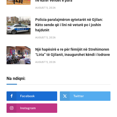
në katër vendet e para
AUGUST 5, 2026
Policia paralajmëron qytetarët në Gjilan:
Këto sende që i lini në veturë po i joshin
hajdutët
AUGUST 5, 2026
Një hapësirë e re për fëmijët në Strehimoren
“Liria” të Gjilanit, inaugurohet këndi i lodrave
AUGUST 5, 2026
Na ndiqni:
Facebook
Twitter
Instagram