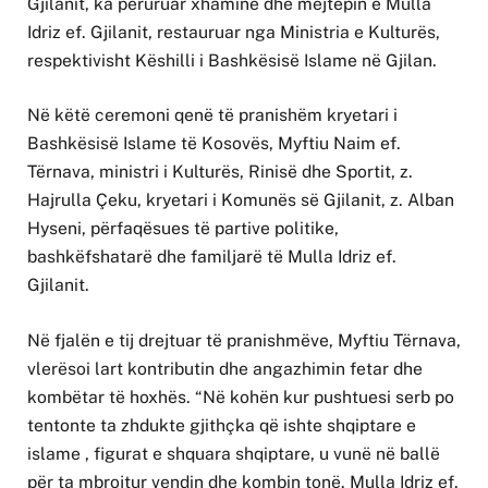
Gjilanit, ka përuruar xhaminë dhe mejtepin e Mulla
Idriz ef. Gjilanit, restauruar nga Ministria e Kulturës,
respektivisht Këshilli i Bashkësisë Islame në Gjilan.
Në këtë ceremoni qenë të pranishëm kryetari i
Bashkësisë Islame të Kosovës, Myftiu Naim ef.
Tërnava, ministri i Kulturës, Rinisë dhe Sportit, z.
Hajrulla Çeku, kryetari i Komunës së Gjilanit, z. Alban
Hyseni, përfaqësues të partive politike,
bashkëfshatarë dhe familjarë të Mulla Idriz ef.
Gjilanit.
Në fjalën e tij drejtuar të pranishmëve, Myftiu Tërnava,
vlerësoi lart kontributin dhe angazhimin fetar dhe
kombëtar të hoxhës. “Në kohën kur pushtuesi serb po
tentonte ta zhdukte gjithçka që ishte shqiptare e
islame , figurat e shquara shqiptare, u vunë në ballë
për ta mbrojtur vendin dhe kombin tonë. Mulla Idriz ef.