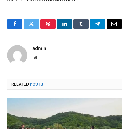
Facebook
Twitter
Pinterest
LinkedIn
Tumblr
Telegram
Email
admin
Website
RELATED
POSTS