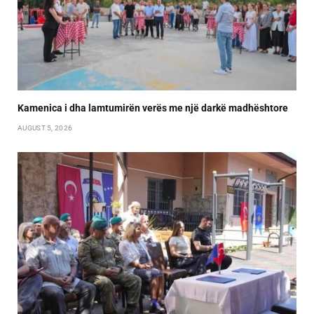
Kamenica i dha lamtumirën verës me një darkë madhështore
AUGUST 5, 2026