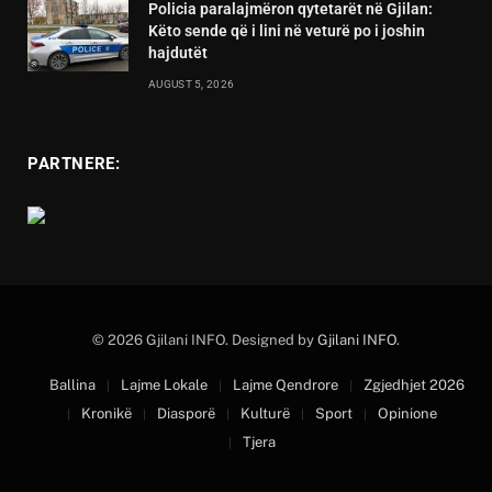
Policia paralajmëron qytetarët në Gjilan:
Këto sende që i lini në veturë po i joshin
hajdutët
AUGUST 5, 2026
PARTNERE:
© 2026 Gjilani INFO. Designed by
Gjilani INFO
.
Ballina
Lajme Lokale
Lajme Qendrore
Zgjedhjet 2026
Kronikë
Diasporë
Kulturë
Sport
Opinione
Tjera