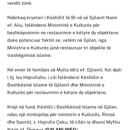
vendit tonë.
Ndërkaq kryetari i Këshillit të BI-së së Gjilanit Naim
ef. Aliu, falënderoi Ministrinë e Kulturës për
bashkëpunimin ne restaurimin e këtyre dy objekteve,
duke potencuar faktin se, vetëm në Gjilan, nga
Ministria e Kulturës janë restauruar tri objekte të
trashëgimisë islame.
Në emër të familjes së Mulla Idriz ef. Gjilanit, foli djali
i tij, Isa Hajrullahu, i cili falënderoi Këshillin e
Bashkësinë Islame të Gjilanit dhe Ministrinë e
Kulturës për restaurimin e këtyre dy objekteve.
Krejt në fund, Këshilli i Bashkësisë Islame në Gjilan,
ndau një mirënjohje për ministrin e Kulturës, Rinisë
dhe Sportit, z. Hajrulla Çeku, të cilën ia dhuroi Myftiu
Naim ef. Tërnava.
/GJILANI INFO/