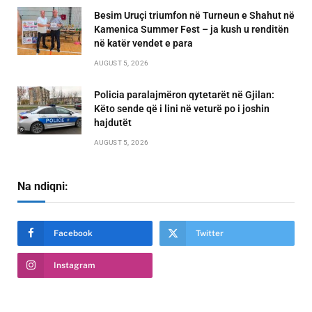
Besim Uruçi triumfon në Turneun e Shahut në
Kamenica Summer Fest – ja kush u renditën
në katër vendet e para
AUGUST 5, 2026
Policia paralajmëron qytetarët në Gjilan:
Këto sende që i lini në veturë po i joshin
hajdutët
AUGUST 5, 2026
Na ndiqni:
Facebook
Twitter
Instagram