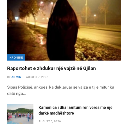
KRONIKË
Raportohet e zhdukur një vajzë në Gjilan
BY
ADMIN
AUGUST 7, 2026
Sipas Policisë, ankuesi ka deklaruar se vajza e tij e mitur ka
dalë nga…
Kamenica i dha lamtumirën verës me një
darkë madhështore
AUGUST 5, 2026