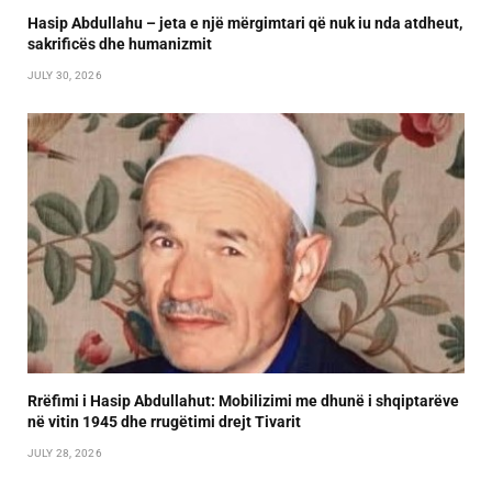
Hasip Abdullahu – jeta e një mërgimtari që nuk iu nda atdheut,
sakrificës dhe humanizmit
JULY 30, 2026
Rrëfimi i Hasip Abdullahut: Mobilizimi me dhunë i shqiptarëve
në vitin 1945 dhe rrugëtimi drejt Tivarit
JULY 28, 2026