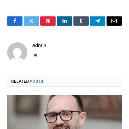
Facebook
Twitter
Pinterest
LinkedIn
Tumblr
Telegram
Email
admin
Website
RELATED
POSTS