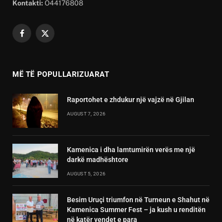
Kontakti:
O44176808
Facebook
X
(Twitter)
MË TË POPULLARIZUARAT
Raportohet e zhdukur një vajzë në Gjilan
AUGUST 7, 2026
Kamenica i dha lamtumirën verës me një
darkë madhështore
AUGUST 5, 2026
Besim Uruçi triumfon në Turneun e Shahut në
Kamenica Summer Fest – ja kush u renditën
në katër vendet e para