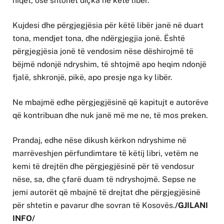
hiqet, ose shtohet diçka në këtë libër.
Kujdesi dhe përgjegjësia për këtë libër janë në duart
tona, mendjet tona, dhe ndërgjegjia jonë. Është
përgjegjësia jonë të vendosim nëse dëshirojmë të
bëjmë ndonjë ndryshim, të shtojmë apo heqim ndonjë
fjalë, shkronjë, pikë, apo presje nga ky libër.
Ne mbajmë edhe përgjegjësinë që kapitujt e autorëve
që kontribuan dhe nuk janë më me ne, të mos preken.
Prandaj, edhe nëse dikush kërkon ndryshime në
marrëveshjen përfundimtare të këtij libri, vetëm ne
kemi të drejtën dhe përgjegjësinë për të vendosur
nëse, sa, dhe çfarë duam të ndryshojmë. Sepse ne
jemi autorët që mbajnë të drejtat dhe përgjegjësinë
për shtetin e pavarur dhe sovran të Kosovës.
/GJILANI
INFO/