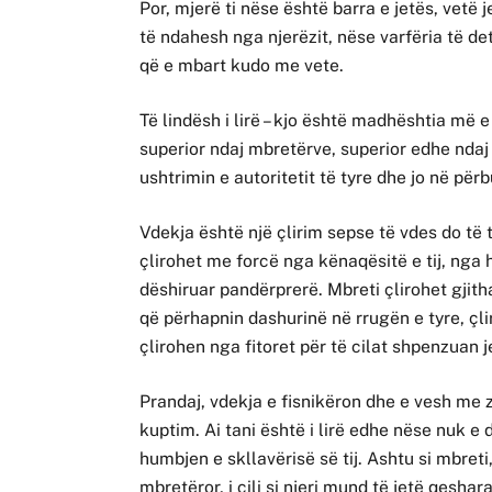
Por, mjerë ti nëse është barra e jetës, vetë je
të ndahesh nga njerëzit, nëse varfëria të det
që e mbart kudo me vete.
Të lindësh i lirë – kjo është madhështia më e
superior ndaj mbretërve, superior edhe ndaj
ushtrimin e autoritetit të tyre dhe jo në përbu
Vdekja është një çlirim sepse të vdes do të 
çlirohet me forcë nga kënaqësitë e tij, nga h
dëshiruar pandërprerë. Mbreti çlirohet gjit
që përhapnin dashurinë në rrugën e tyre, çl
çlirohen nga fitoret për të cilat shpenzuan j
Prandaj, vdekja e fisnikëron dhe e vesh me 
kuptim. Ai tani është i lirë edhe nëse nuk e
humbjen e skllavërisë së tij. Ashtu si mbreti, 
mbretëror, i cili si njeri mund të jetë qeshar