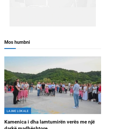
Mos humbni
LAJME LOKALE
Kamenica i dha lamtumirën verës me një
darkë madhështore