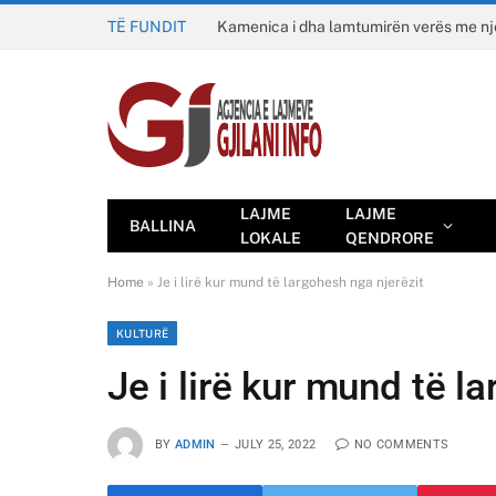
TË FUNDIT
Kamenica i dha lamtumirën verës me n
LAJME
LAJME
BALLINA
LOKALE
QENDRORE
Home
»
Je i lirë kur mund të largohesh nga njerëzit
KULTURË
Je i lirë kur mund të l
BY
ADMIN
JULY 25, 2022
NO COMMENTS