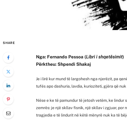
SHARE
Nga: Fernando Pessoa (
Libri i shqetësimit
)
Përktheu: Shpendi Shakaj
Je i lirë kur mund të largohesh nga njerëzit, pa qenë
tufës apo dashuria, lavdia, kurioziteti, gjëra që n
Nëse e ke të pamundur të jetosh vetëm, ke lindur s
zemrës: je një skllav fisnik, një skllav i zgjuar, por
tragjedia e të lindurit në këtë mënyrë nuk ka të bëj