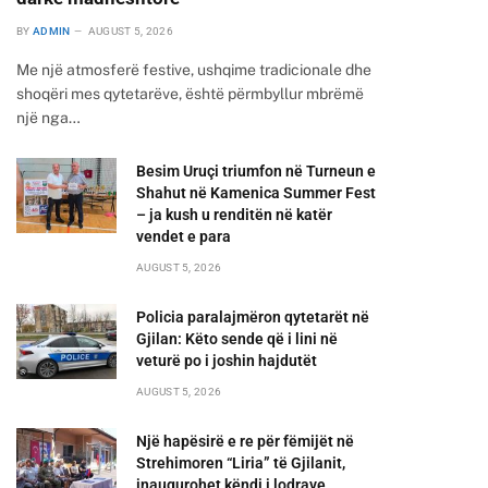
BY
ADMIN
AUGUST 5, 2026
Me një atmosferë festive, ushqime tradicionale dhe
shoqëri mes qytetarëve, është përmbyllur mbrëmë
një nga…
Besim Uruçi triumfon në Turneun e
Shahut në Kamenica Summer Fest
– ja kush u renditën në katër
vendet e para
AUGUST 5, 2026
Policia paralajmëron qytetarët në
Gjilan: Këto sende që i lini në
veturë po i joshin hajdutët
AUGUST 5, 2026
Një hapësirë e re për fëmijët në
Strehimoren “Liria” të Gjilanit,
inaugurohet këndi i lodrave