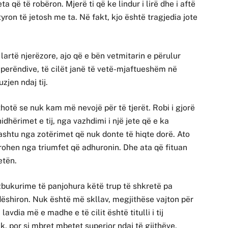
ta që të robëron. Mjerë ti që ke lindur i lirë dhe i aftë
yron të jetosh me ta. Në fakt, kjo është tragjedia jote
 lartë njerëzore, ajo që e bën vetmitarin e përulur
 perëndive, të cilët janë të vetë-mjaftueshëm në
zjen ndaj tij.
thotë se nuk kam më nevojë për të tjerët. Robi i gjorë
idhërimet e tij, nga vazhdimi i një jete që e ka
hashtu nga zotërimet që nuk donte të hiqte dorë. Ato
irohen nga triumfet që adhuronin. Dhe ata që fituan
etën.
zbukurime të panjohura këtë trup të shkretë pa
 dëshiron. Nuk është më skllav, megjithëse vajton për
lavdia më e madhe e të cilit është titulli i tij
ak, por si mbret mbetet superior ndaj të gjithëve,