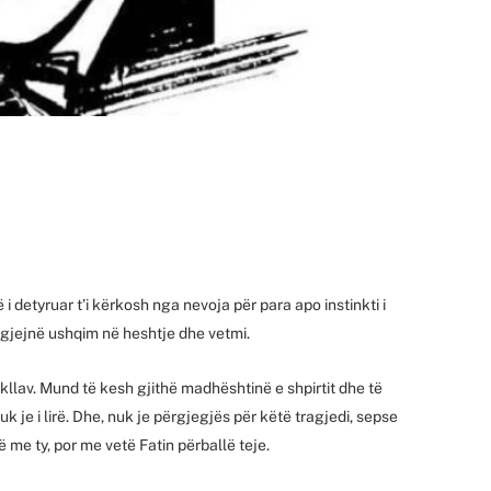
 i detyruar t’i kërkosh nga nevoja për para apo instinkti i
uk gjejnë ushqim në heshtje dhe vetmi.
kllav. Mund të kesh gjithë madhështinë e shpirtit dhe të
 nuk je i lirë. Dhe, nuk je përgjegjës për këtë tragjedi, sepse
ë me ty, por me vetë Fatin përballë teje.