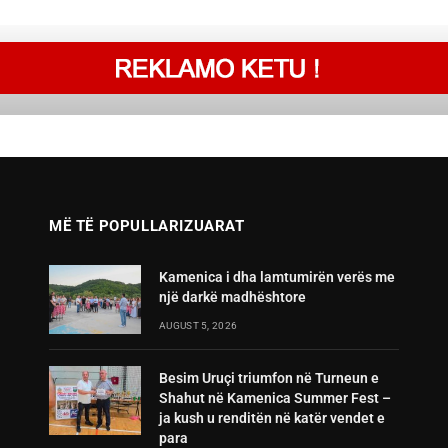
MË TË POPULLARIZUARAT
Kamenica i dha lamtumirën verës me
një darkë madhështore
AUGUST 5, 2026
Besim Uruçi triumfon në Turneun e
Shahut në Kamenica Summer Fest –
ja kush u renditën në katër vendet e
para