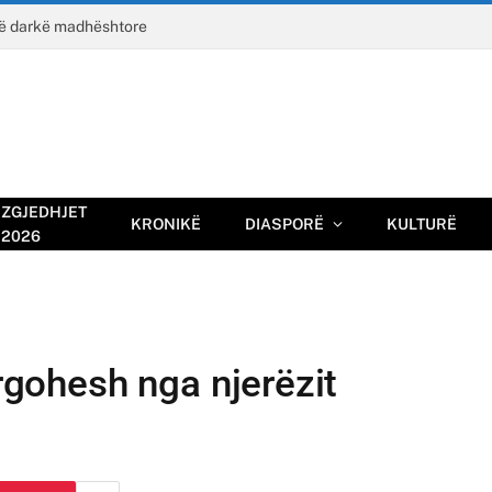
jë darkë madhështore
ZGJEDHJET
KRONIKË
DIASPORË
KULTURË
2026
argohesh nga njerëzit