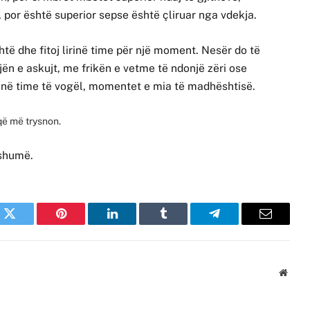
 por është superior sepse është çliruar nga vdekja.
ashtë dhe fitoj lirinë time për një moment. Nesër do të
ojën e askujt, me frikën e vetme të ndonjë zëri ose
rinë time të vogël, momentet e mia të madhështisë.
 që më trysnon.
 shumë.
k
Twitter
Pinterest
LinkedIn
Tumblr
Telegram
Email
Websi