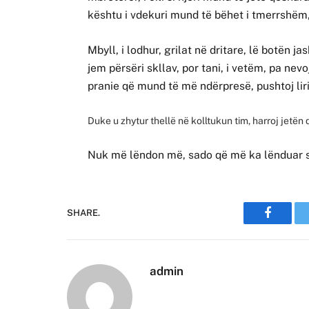
kështu i vdekuri mund të bëhet i tmerrshëm,
Mbyll, i lodhur, grilat në dritare, lë botën j
jem përsëri skllav, por tani, i vetëm, pa nev
pranie që mund të më ndërpresë, pushtoj li
Duke u zhytur thellë në kolltukun tim, harroj jetën
Nuk më lëndon më, sado që më ka lënduar
SHARE.
Faceboo
admin