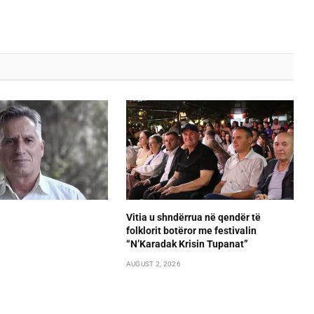
Vitia u shndërrua në qendër të
folklorit botëror me festivalin
“N’Karadak Krisin Tupanat”
AUGUST 2, 2026