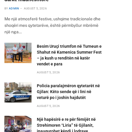
BY
ADMIN
AUGUST 5, 2026
Me një atmosferë festive, ushqime tradicionale dhe
shoqëri mes qytetarëve, është përmbyllur mbrëmë
një nga…
Besim Uruçi triumfon në Turneun e
Shahut në Kamenica Summer Fest
– ja kush u renditën në katër
vendet e para
AUGUST 5, 2026
Policia paralajmëron qytetarët në
Gjilan: Këto sende që i lini në
veturë po i joshin hajdutët
AUGUST 5, 2026
Një hapësirë e re për fëmijët në
Strehimoren “Liria” të Gjilanit,
inaugurohet këndi i lodrave