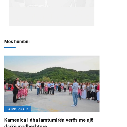
Mos humbni
LAJME LOKALE
Kamenica i dha lamtumirën verës me një
darkë madhështore