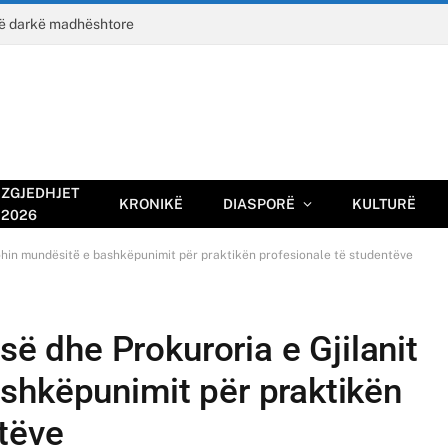
jë darkë madhështore
ZGJEDHJET
KRONIKË
DIASPORË
KULTURË
2026
hohin mundësitë̈ e bashkëpunimit për praktikën profesionale të studentëve
-së dhe Prokuroria e Gjilanit
ashkëpunimit për praktikën
tëve