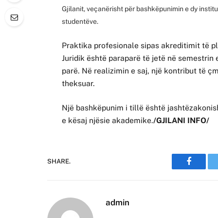
Gjilanit, veçanërisht për bashkëpunimin e dy instit
studentëve.
Praktika profesionale sipas akreditimit të p
Juridik është paraparë të jetë në semestrin 
parë. Në realizimin e saj, një kontribut të
theksuar.
Një bashkëpunim i tillë është jashtëzakonish
e kësaj njësie akademike.
/GJILANI INFO/
SHARE.
Faceboo
admin