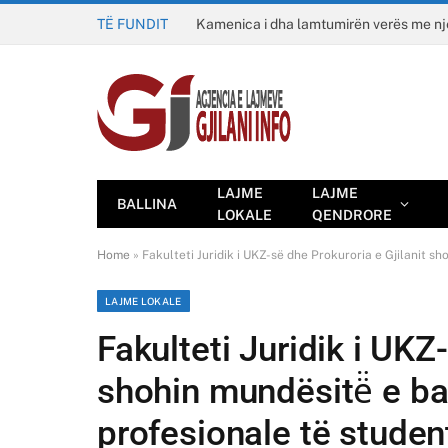
TË FUNDIT
Kamenica i dha lamtumirën verës me n
LAJME
LAJME
BALLINA
LOKALE
QENDRORE
Home
»
Fakulteti Juridik i UKZ-së dhe Prokuroria e Gjilanit s
LAJME LOKALE
Fakulteti Juridik i UKZ
shohin mundësitë̈ e b
profesionale të studen