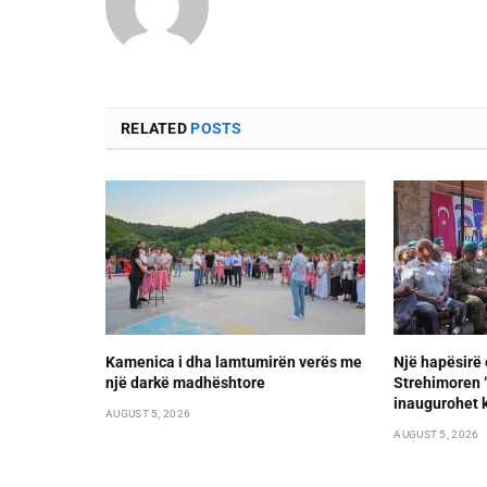
RELATED
POSTS
Kamenica i dha lamtumirën verës me
Një hapësirë 
një darkë madhështore
Strehimoren “L
inaugurohet k
AUGUST 5, 2026
AUGUST 5, 2026