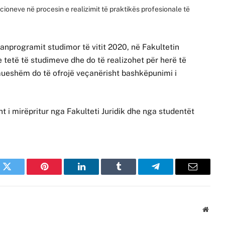
ucioneve në procesin e realizimit të praktikës profesionale të
lanprogramit studimor të vitit 2020, në Fakultetin
e tetë të studimeve dhe do të realizohet për herë të
 çmueshëm do të ofrojë veçanërisht bashkëpunimi i
t i mirëpritur nga Fakulteti Juridik dhe nga studentët
k
Twitter
Pinterest
LinkedIn
Tumblr
Telegram
Email
Websi