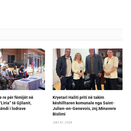
e re për fëmijët në
Kryetari Haliti priti në takim
iria” të Gjilanit,
këshilltaren komunale nga Saint-
ëndi i lodrave
Julien-en-Genevois, znj.Minavere
Bislimi
JULY 31, 2026