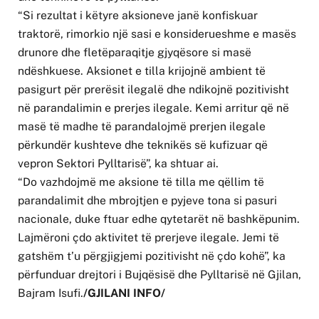
“Si rezultat i këtyre aksioneve janë konfiskuar
traktorë, rimorkio një sasi e konsiderueshme e masës
drunore dhe fletëparaqitje gjyqësore si masë
ndëshkuese. Aksionet e tilla krijojnë ambient të
pasigurt për prerësit ilegalë dhe ndikojnë pozitivisht
në parandalimin e prerjes ilegale. Kemi arritur që në
masë të madhe të parandalojmë prerjen ilegale
përkundër kushteve dhe teknikës së kufizuar që
vepron Sektori Pylltarisë”, ka shtuar ai.
“Do vazhdojmë me aksione të tilla me qëllim të
parandalimit dhe mbrojtjen e pyjeve tona si pasuri
nacionale, duke ftuar edhe qytetarët në bashkëpunim.
Lajmëroni çdo aktivitet të prerjeve ilegale. Jemi të
gatshëm t’u përgjigjemi pozitivisht në çdo kohë”, ka
përfunduar drejtori i Bujqësisë dhe Pylltarisë në Gjilan,
Bajram Isufi.
/GJILANI INFO/