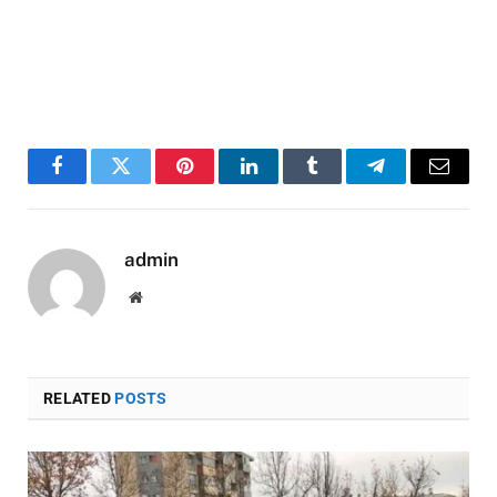
Facebook
Twitter
Pinterest
LinkedIn
Tumblr
Telegram
Email
admin
Website
RELATED
POSTS