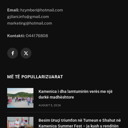
Email:
hzymberi@hotmail.com
gjilani.info@gmail.com
marketing@hotmail.com
Kontakti:
O44176808
Facebook
X
(Twitter)
MË TË POPULLARIZUARAT
Kamenica i dha lamtumirën verës me një
darkë madhështore
AUGUST 5, 2026
Besim Uruçi triumfon në Turneun e Shahut në
Kamenica Summer Fest – ja kush u renditën