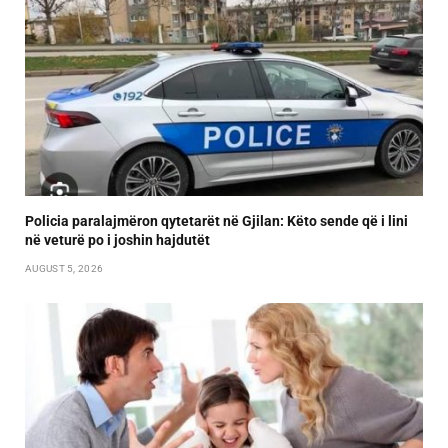
Policia paralajmëron qytetarët në Gjilan: Këto sende që i lini
në veturë po i joshin hajdutët
AUGUST 5, 2026