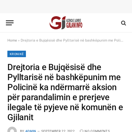
Home
»
Drejtoria e Bujqësisë dhe Pylltarisë në bashkëpunim me Policinë ka ndërmarrë aksion për parandalimin e prerjeve ilegale të pyjeve në komunën e Gjilanit
KRONIKË
Drejtoria e Bujqësisë dhe
Pylltarisë në bashkëpunim me
Policinë ka ndërmarrë aksion
për parandalimin e prerjeve
ilegale të pyjeve në komunën e
Gjilanit
BY
ADMIN
SEPTEMBER 22, 2022
NO COMMENTS