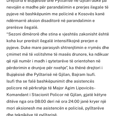
Drejtoria e Bujqësisë dhe Pylltarisë në Gjilan duke pa
nevojën e madhe për parandalimin e prerjes ilegale të
pyjeve në bashkëpunim me policinë e Kosovës kanë
ndërmarrë aksion disaditorë në parandalimin e
prerësve ilegalë.
“Sezoni dimërorë dhe stina e vjeshtës zakonisht është
koha kur prerësit ilegalë intensifikojnë prerjen e
pyjeve. Duke mare parasysh shtrenjtimin e rrymës dhe
çmimet më të volitshme të masës drunore, ka ndikuar
që një numër i madh i qytetarëve të orientohen në
përdorimin e drunjve për nxehje”, ka thënë drejtori i
Bujqësisë dhe Pylltarisë në Gjilan, Bajram Isufi.
Isufi tha se falë bashkëpunimit dhe asistencës
policore në përkrahje të Major Agim Lipovicës-
Komandant i Stacionit Policor në Gjilan, gjatë këtyre
ditëve nga ora 08:00 deri në ora 24:00 janë kryer një
mori aksionesh me asistencën e policisë, pylltarëve
dhe teknikëve të pylltarisë.