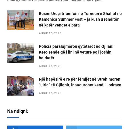
Besim Uruçi triumfon në Turneun e Shahut në
Kamenica Summer Fest – ja kush u renditën
në katër vendet e para
AUGUST 5, 2026
Policia paralajmëron qytetarët në Gjilan:
Këto sende që i lini në veturë po i joshin
hajdutët
AUGUST 5, 2026
Një hapësirë e re për fëmijët në Strehimoren
“Liria” të Gjilanit, inaugurohet këndi i lodrave
AUGUST 5, 2026
Na ndiqni: