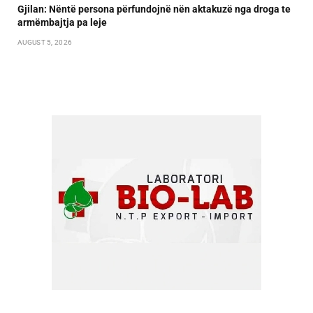
Gjilan: Nëntë persona përfundojnë nën aktakuzë nga droga te
armëmbajtja pa leje
AUGUST 5, 2026