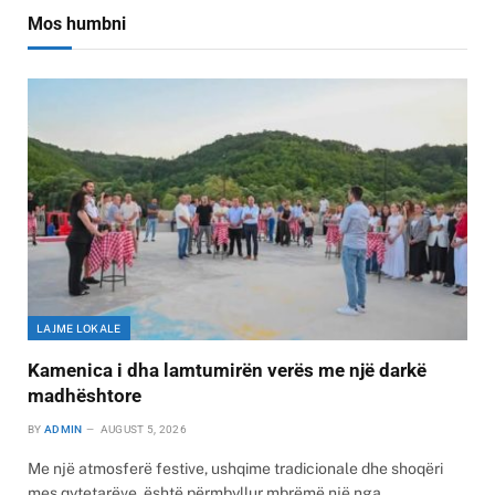
Mos humbni
LAJME LOKALE
Kamenica i dha lamtumirën verës me një darkë
madhështore
BY
ADMIN
AUGUST 5, 2026
Me një atmosferë festive, ushqime tradicionale dhe shoqëri
mes qytetarëve, është përmbyllur mbrëmë një nga…