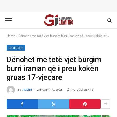
Home
»
Dënohet me tetë vjet burgim burri iranian që i preu kokën gruas 17-vjeçare
BOTËRORE
Dënohet me tetë vjet burgim
burri iranian që i preu kokën
gruas 17-vjeçare
BY
ADMIN
JANUARY 19, 2023
NO COMMENTS