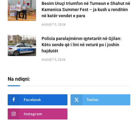
Besim Uruçi triumfon në Turneun e Shahut në
Kamenica Summer Fest – ja kush u renditën
në katër vendet e para
AUGUST 5, 2026
Policia paralajmëron qytetarët në Gjilan:
Këto sende që i lini në veturë po i joshin
hajdutët
AUGUST 5, 2026
Na ndiqni:
Facebook
Twitter
Instagram