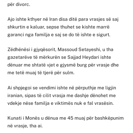
për divorc.
Ajo ishte kthyer në Iran disa ditë para vrasjes së saj
shkurtin e kaluar, sepse thuhet se kishte marrë
garanci nga familja e saj se do të ishte e sigurt.
Zëdhënësi i gjyqësorit, Massoud Setayeshi, u tha
gazetarëve të mërkurën se Sajjad Heydari ishte
dënuar me shtatë vjet e gjysmë burg për vrasje dhe
me tetë muaj të tjerë për sulm.
Ai shpjegoi se vendimi ishte në përputhje me ligjin
iranian, sipas të cilit vrasja me dashje dënohet me
vdekje nëse familja e viktimës nuk e fal vrasësin.
Kunati i Monës u dënua me 45 muaj për bashkëpunim
në vrasje, tha ai.