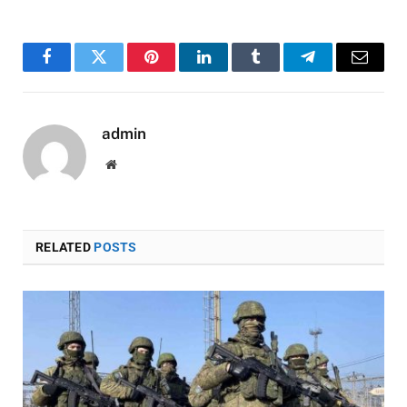
Facebook
Twitter
Pinterest
LinkedIn
Tumblr
Telegram
Email
admin
Website
RELATED
POSTS