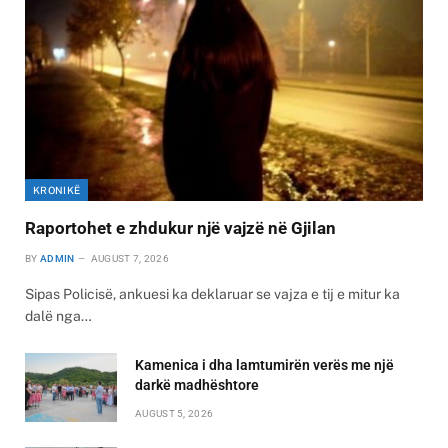
KRONIKË
Raportohet e zhdukur një vajzë në Gjilan
BY
ADMIN
AUGUST 7, 2026
Sipas Policisë, ankuesi ka deklaruar se vajza e tij e mitur ka
dalë nga…
Kamenica i dha lamtumirën verës me një
darkë madhështore
AUGUST 5, 2026