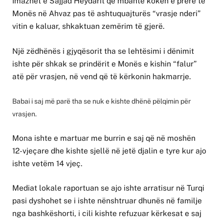
Imazhet e Sajjad Heydarit që mbante kokën e prerë të
Monës në Ahvaz pas të ashtuquajturës “vrasje nderi”
vitin e kaluar, shkaktuan zemërim të gjerë.
Një zëdhënës i gjyqësorit tha se lehtësimi i dënimit
ishte për shkak se prindërit e Monës e kishin “falur”
atë për vrasjen, në vend që të kërkonin hakmarrje.
Babai i saj më parë tha se nuk e kishte dhënë pëlqimin për
vrasjen.
Mona ishte e martuar me burrin e saj që në moshën
12-vjeçare dhe kishte sjellë në jetë djalin e tyre kur ajo
ishte vetëm 14 vjeç.
Mediat lokale raportuan se ajo ishte arratisur në Turqi
pasi dyshohet se i ishte nënshtruar dhunës në familje
nga bashkëshorti, i cili kishte refuzuar kërkesat e saj