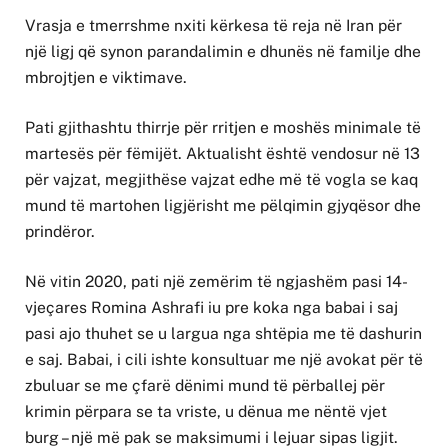
Vrasja e tmerrshme nxiti kërkesa të reja në Iran për
një ligj që synon parandalimin e dhunës në familje dhe
mbrojtjen e viktimave.
Pati gjithashtu thirrje për rritjen e moshës minimale të
martesës për fëmijët. Aktualisht është vendosur në 13
për vajzat, megjithëse vajzat edhe më të vogla se kaq
mund të martohen ligjërisht me pëlqimin gjyqësor dhe
prindëror.
Në vitin 2020, pati një zemërim të ngjashëm pasi 14-
vjeçares Romina Ashrafi iu pre koka nga babai i saj
pasi ajo thuhet se u largua nga shtëpia me të dashurin
e saj. Babai, i cili ishte konsultuar me një avokat për të
zbuluar se me çfarë dënimi mund të përballej për
krimin përpara se ta vriste, u dënua me nëntë vjet
burg – një më pak se maksimumi i lejuar sipas ligjit.