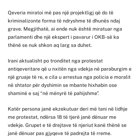
Qeveria miratoi më pas një projektligj që do të
kriminalizonte forma të ndryshme të dhunës ndaj
grave. Megjithatë, ai ende nuk është miratuar nga
parlamenti dhe një ekspert i pavarur i OKB-së ka
thënë se nuk shkon aq larg sa duhet.
Irani aktualisht po tronditet nga protestat
antiqeveritare që u nxitën nga vdekja në paraburgim e
një gruaje të re, e cila u arrestua nga policia e moralit
në shtator për dyshimin se mbante hixhabin ose
shaminë e saj “në mënyrë të pahijshme”.
Katër persona janë ekzekutuar deri më tani në lidhje
me protestat, ndërsa 18 të tjerë janë dënuar me
vdekje. Grupet e të drejtave të njeriut kanë thënë se
janë dënuar pas gjyqeve të padrejta të rreme.