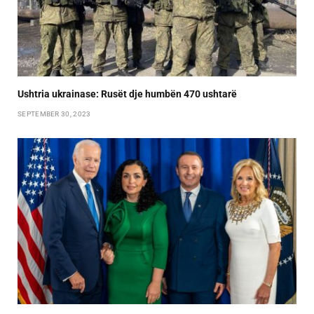
Ushtria ukrainase: Rusët dje humbën 470 ushtarë
SEPTEMBER 30, 2023