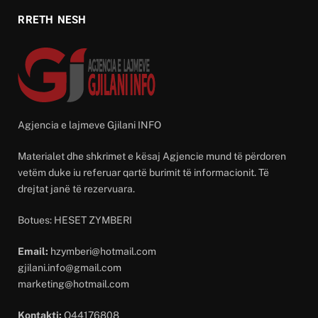
RRETH NESH
Agjencia e lajmeve Gjilani INFO
Materialet dhe shkrimet e kësaj Agjencie mund të përdoren
vetëm duke iu referuar qartë burimit të informacionit. Të
drejtat janë të rezervuara.
Botues: HESET ZYMBERI
Email:
hzymberi@hotmail.com
gjilani.info@gmail.com
marketing@hotmail.com
Kontakti:
O44176808