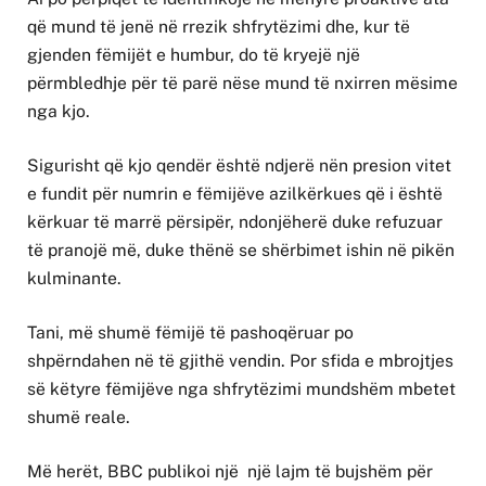
që mund të jenë në rrezik shfrytëzimi dhe, kur të
gjenden fëmijët e humbur, do të kryejë një
përmbledhje për të parë nëse mund të nxirren mësime
nga kjo.
Sigurisht që kjo qendër është ndjerë nën presion vitet
e fundit për numrin e fëmijëve azilkërkues që i është
kërkuar të marrë përsipër, ndonjëherë duke refuzuar
të pranojë më, duke thënë se shërbimet ishin në pikën
kulminante.
Tani, më shumë fëmijë të pashoqëruar po
shpërndahen në të gjithë vendin. Por sfida e mbrojtjes
së këtyre fëmijëve nga shfrytëzimi mundshëm mbetet
shumë reale.
Më herët, BBC publikoi një një lajm të bujshëm për