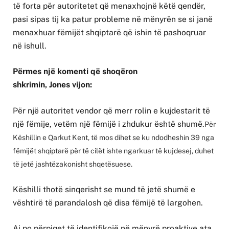
të forta për autoritetet që menaxhojnë këtë qendër,
pasi sipas tij ka patur probleme në mënyrën se si janë
menaxhuar fëmijët shqiptarë që ishin të pashoqruar
në ishull.
Përmes një komenti që shoqëron
shkrimin, Jones vijon:
Për një autoritet vendor që merr rolin e kujdestarit të
një fëmije, vetëm një fëmijë i zhdukur është shumë.
Për
Këshillin e Qarkut Kent, të mos dihet se ku ndodheshin 39 nga
fëmijët shqiptarë për të cilët ishte ngarkuar të kujdesej, duhet
të jetë jashtëzakonisht shqetësuese.
Këshilli thotë sinqerisht se mund të jetë shumë e
vështirë të parandalosh që disa fëmijë të largohen.
Ai po përpiqet të identifikojë në mënyrë proaktive ata