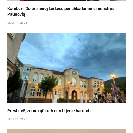
Kamberi: Do të inicioj kërkesë për shkarkimin e ministres
Paunoviq
JULY 14, 2026
Preshevë, zemra që rreh nën hijen e harrimit
JULY 13, 2026