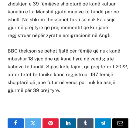
zhdukjen e 39 fëmijëve shqiptarë që kanë kaluar
kanalin e La Manshit gjatë muajve të fundit për në
ishull. Në shkrim theksohet fakti se nuk ka asnjë
gjurmë prej tyre që prej momentit që kur janë
regjistruar nëpër zyrat e emigracionit në Angli.
BBC thekson se bëhet fjalë për fëmijë që nuk kanë
mbushur 18 vjeç dhe që kanë hyrë në vend gjatë
kohëve të fundit. Sipas këtij lajmi, që prej tetorit 2022,
autoritetet britanike kanë regjistruar 197 fëmijë
shqiptarë që janë futur në vend, por nuk ka asnjë
gjurmë për 39 prej tyre.
Facebook
Twitter
Pinterest
LinkedIn
Tumblr
Telegram
Email