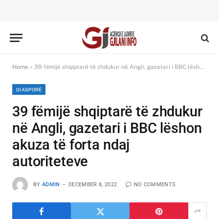
Home
»
39 fëmijë shqiptarë të zhdukur në Angli, gazetari i BBC lëshon akuza të forta ndaj autoriteteve
DIASPORË
39 fëmijë shqiptarë të zhdukur
në Angli, gazetari i BBC lëshon
akuza të forta ndaj
autoriteteve
BY
ADMIN
DECEMBER 8, 2022
NO COMMENTS