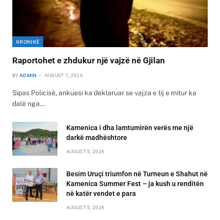
KRONIKË
Raportohet e zhdukur një vajzë në Gjilan
BY
ADMIN
AUGUST 7, 2026
Sipas Policisë, ankuesi ka deklaruar se vajza e tij e mitur ka
dalë nga…
Kamenica i dha lamtumirën verës me një
darkë madhështore
AUGUST 5, 2026
Besim Uruçi triumfon në Turneun e Shahut në
Kamenica Summer Fest – ja kush u renditën
në katër vendet e para
AUGUST 5, 2026