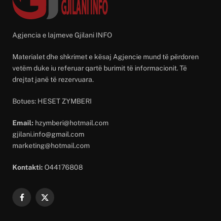
Agjencia e lajmeve Gjilani INFO
Materialet dhe shkrimet e kësaj Agjencie mund të përdoren
vetëm duke iu referuar qartë burimit të informacionit. Të
drejtat janë të rezervuara.
Botues: HESET ZYMBERI
Email:
hzymberi@hotmail.com
gjilani.info@gmail.com
marketing@hotmail.com
Kontakti:
O44176808
Facebook
X
(Twitter)