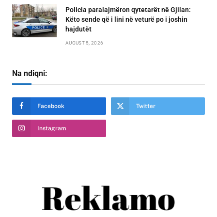
Policia paralajmëron qytetarët në Gjilan:
Këto sende që i lini në veturë po i joshin
hajdutët
AUGUST 5, 2026
Na ndiqni:
Facebook
Twitter
Instagram